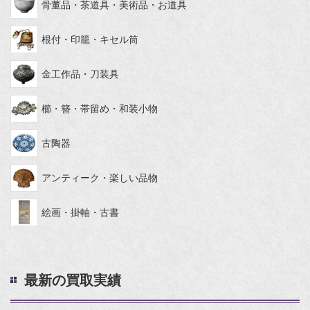
骨董品・茶道具・美術品・お道具
根付・印籠・キセル筒
金工作品・刀装具
櫛・簪・帯留め・和装小物
古陶器
アンティーク・楽しい品物
絵画・掛軸・古書
最新の買取実績