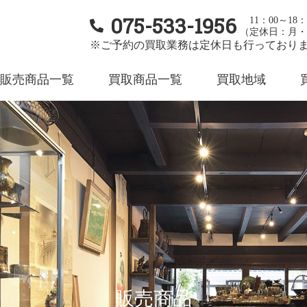
075-533-1956
11：00～18：
（定休日：月・
※ご予約の買取業務は定休日も行っており
販売商品一覧
買取商品一覧
買取地域
販売商品