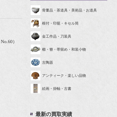
骨董品・茶道具・美術品・お道具
根付・印籠・キセル筒
金工作品・刀装具
o.60）
櫛・簪・帯留め・和装小物
古陶器
アンティーク・楽しい品物
絵画・掛軸・古書
最新の買取実績