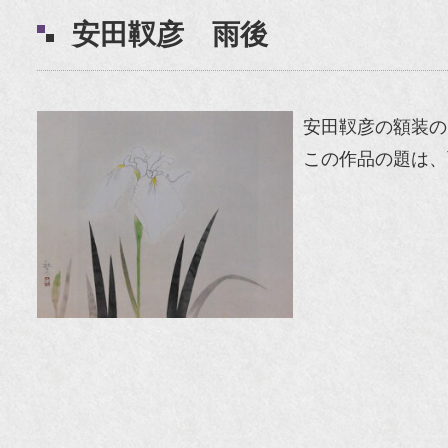
安田靫彦 雨後
安田靫彦の額装の
この作品の題は、