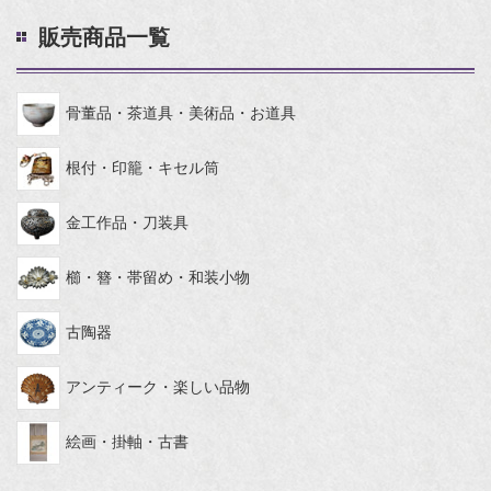
販売商品一覧
骨董品・茶道具・美術品・お道具
根付・印籠・キセル筒
金工作品・刀装具
櫛・簪・帯留め・和装小物
古陶器
アンティーク・楽しい品物
絵画・掛軸・古書