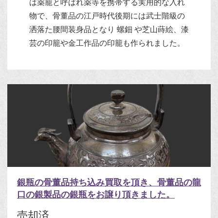
は薬籠と呼ばれ薬等を携帯する実用的な入れ
物で、骨董品の江戸時代後期には武士階級の
洒落た腰間装身品となり 螺鈿 や芝山蒔絵、漆
芸の印籠や金工作品の印籠も作られました。
銀瓶の骨董品持ち込み買取を頂き、骨董品の龍
口の銀製品の銀瓶をお譲り頂きました。
売却済