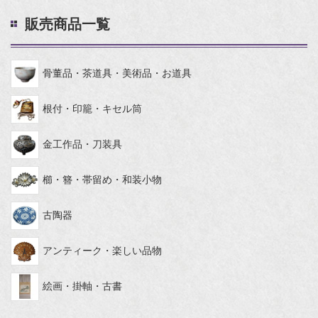
販売商品一覧
骨董品・茶道具・美術品・お道具
根付・印籠・キセル筒
金工作品・刀装具
櫛・簪・帯留め・和装小物
古陶器
アンティーク・楽しい品物
絵画・掛軸・古書