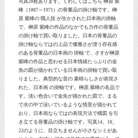
写真28枚あります。くわしくはこちら 榊原 紫
峰（1887～1971）の骨董品の掛け軸です。榊
原 紫峰の 職人技 が生かされた日本画の掛軸
で、榊原 紫峰の作品のなかでも力作の骨董品
の掛け軸で買い取りました。日本の骨董品の
掛け軸ならではの上品で優雅さが漂う存在感
のある骨董品の日本画の 掛軸 で、さすが榊原
紫峰の作品と思わせる日本情緒たっぷりの金
魚の図が描かれている日本画の掛軸で買い取
りました。典型的な昔の 素晴らしさが表現さ
れた、日本画 の掛軸です。榊原 紫峰の名品で
す。淡い色合いで金魚が描かれた図で、まる
で水の中で泳いでいるような情景が描かれて
おり、日本画ならではの表現方法で構図 を引
き立てる骨董品の掛け軸です。写真14、18、
22のように、目立ちませんが小さなシミがあ