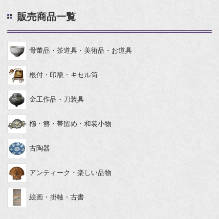
販売商品一覧
骨董品・茶道具・美術品・お道具
根付・印籠・キセル筒
金工作品・刀装具
櫛・簪・帯留め・和装小物
古陶器
アンティーク・楽しい品物
絵画・掛軸・古書