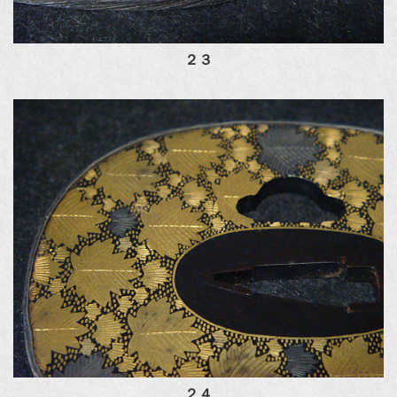
２３
２４