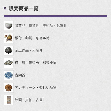
販売商品一覧
骨董品・茶道具・美術品・お道具
根付・印籠・キセル筒
金工作品・刀装具
櫛・簪・帯留め・和装小物
古陶器
アンティーク・楽しい品物
絵画・掛軸・古書