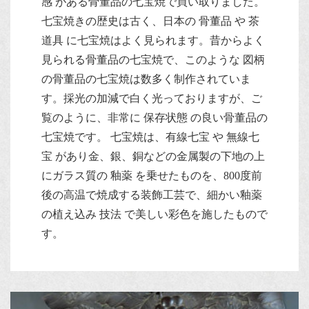
感 がある骨董品の七宝焼で買い取りました。
七宝焼きの歴史は古く、日本の 骨董品 や 茶
道具 に七宝焼はよく見られます。昔からよく
見られる骨董品の七宝焼で、このような 図柄
の骨董品の七宝焼は数多く制作されていま
す。採光の加減で白く光っておりますが、ご
覧のように、非常に 保存状態 の良い骨董品の
七宝焼です。 七宝焼は、有線七宝 や 無線七
宝 があり金、銀、銅などの金属製の下地の上
にガラス質の 釉薬 を乗せたものを、800度前
後の高温で焼成する装飾工芸で、細かい釉薬
の植え込み 技法 で美しい彩色を施したもので
す。