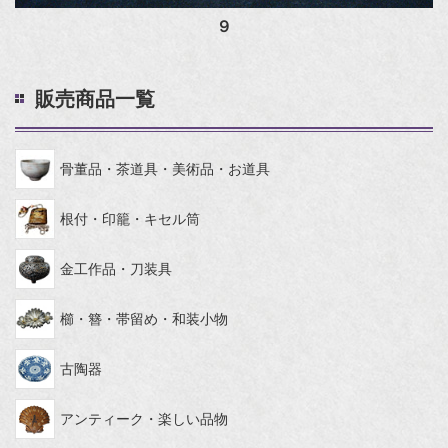
９
販売商品一覧
骨董品・茶道具・美術品・お道具
根付・印籠・キセル筒
金工作品・刀装具
櫛・簪・帯留め・和装小物
古陶器
アンティーク・楽しい品物