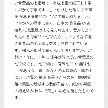
い骨董品の七宝焼で、有線七宝の細工も非常
に細かく丁寧です。しっかりした作りで 重量
感 がある骨董品の七宝焼で買い取りました。
七宝焼きの歴史は古く、日本の 骨董品 や 茶
道具 に七宝焼はよく見られます。昔からよく
見られる骨董品の七宝焼で、このような 図柄
の骨董品の七宝焼は数多く制作されていま
す。採光の加減で白く光っておりますが、ご
覧のように、非常に 保存状態 の良い骨董品の
七宝焼です。 七宝焼は、有線七宝 や 無線七
宝 があり金、銀、銅などの金属製の下地の上
にガラス質の 釉薬 を乗せたものを、800度前
後の高温で焼成する装飾工芸で、細かい釉薬
の植え込み 技法 で美しい彩色を施したもので
す。