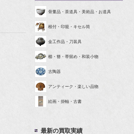
骨董品・茶道具・美術品・お道具
根付・印籠・キセル筒
金工作品・刀装具
櫛・簪・帯留め・和装小物
古陶器
アンティーク・楽しい品物
絵画・掛軸・古書
最新の買取実績