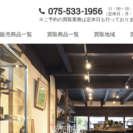
075-533-1956
11：00～18：
（定休日：月・
※ご予約の買取業務は定休日も行っており
販売商品一覧
買取商品一覧
買取地域
販売商品