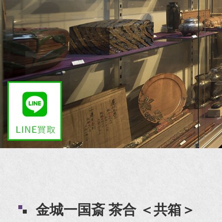
金城一国斎 茶合 ＜共箱＞