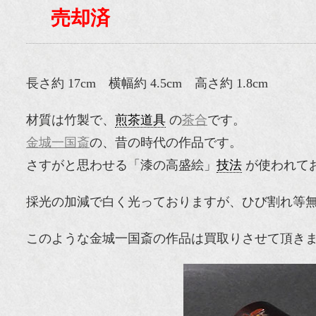
売却済
長さ約 17cm 横幅約 4.5cm 高さ約 1.8cm
材質は竹製で、
煎茶道具
の
茶合
です。
金城一国斎
の、昔の時代の作品です。
さすがと思わせる「漆の高盛絵」
技法
が使われて
採光の加減で白く光っておりますが、ひび割れ等
このような金城一国斎の作品は買取りさせて頂き