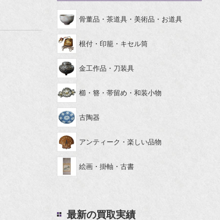
骨董品・茶道具・美術品・お道具
根付・印籠・キセル筒
金工作品・刀装具
櫛・簪・帯留め・和装小物
古陶器
アンティーク・楽しい品物
絵画・掛軸・古書
最新の買取実績