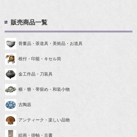
販売商品一覧
骨董品・茶道具・美術品・お道具
根付・印籠・キセル筒
金工作品・刀装具
櫛・簪・帯留め・和装小物
古陶器
アンティーク・楽しい品物
絵画・掛軸・古書