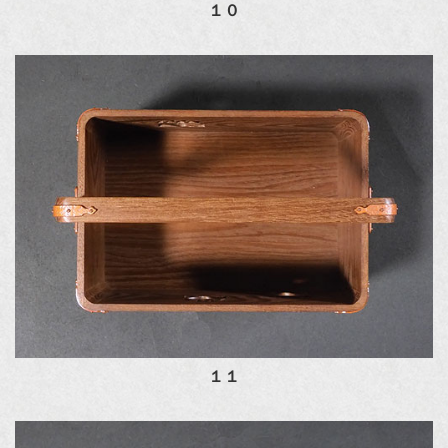
１０
１１