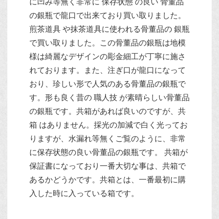
に凹み等無く非常に 保存状態 の良い 骨董品
の銀瓶で龍口で出来ており買い取りました。
煎茶道具 や抹茶道具に使われる骨董品の 銀瓶
で買い取りました。この骨董品の銀瓶は地模
様は綺麗なデザインの彫金細工が丁寧に施さ
れております。また、注ぎ口が龍口になって
おり、珍しい形で人気のある骨董品の銀瓶で
す。形も良く昔の 職人技 が素晴らしい骨董品
の銀瓶です。共箱があれば良いのですが、共
箱 はありません。採光の加減で白く光ってお
りますが、水漏れ等無くご覧のように、非常
に保存状態の良い骨董品の銀瓶です。 共箱が
保証書になっており一番大切な事は、共箱で
あるかどうかです。共箱とは、一番最初に購
入した時に入っている箱です。