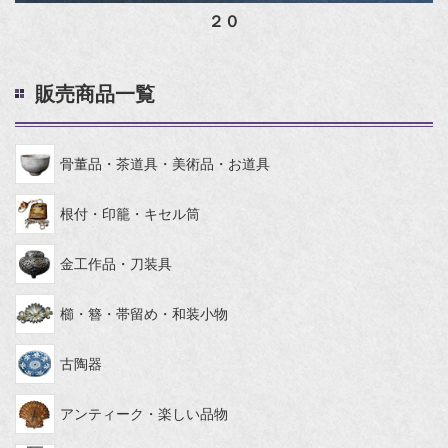
２０
販売商品一覧
骨董品・茶道具・美術品・お道具
根付・印籠・キセル筒
金工作品・刀装具
櫛・簪・帯留め・和装小物
古陶器
アンティーク・楽しい品物