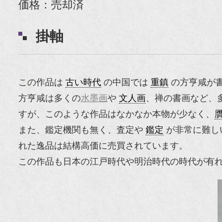
価格：売却済
掛軸
この作品は
古い時代
の中国では
重鎮
の方亨咸が
方亨咸は多くの
水墨画
や
文人画
、禅の書画など、
すが、このような作品はなかなか本物が少なく、
また、鑑定機関も無く、査定や
鑑定
が非常に難し
れた逸品は結構高価に売買されています。
この作品も日本の江戸時代や明治時代の時代が有