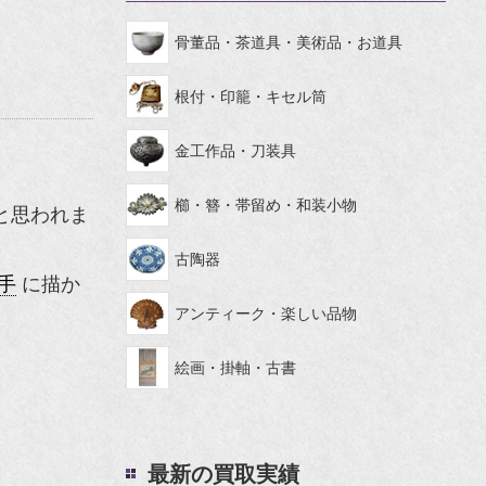
骨董品・茶道具・美術品・お道具
根付・印籠・キセル筒
金工作品・刀装具
櫛・簪・帯留め・和装小物
と思われま
古陶器
手
に描か
アンティーク・楽しい品物
絵画・掛軸・古書
最新の買取実績