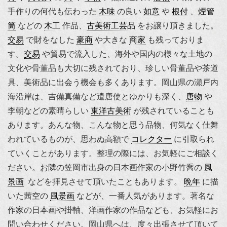
手作りの何代も伝わった
木味
の良い
如意
や
根付
、
煙管
筒
などの
木工
作品、
古美術工芸品
をお譲り頂きました。
交易
で財をなした
豪商
や大きな
商家
も残っておりま
す。
交易
や貿易で流入した、海外や国内の様々な土地の
文化や骨董品も大切に残されており、珍しい骨董品や茶道
具、美術品に出会う機会も多くあります。岡山県の瀬戸内
海沿岸は、吉備真備など遣唐使とゆかりも深く、
唐物
や
李朝
などの素晴らしい
東洋古美術
が残されていることも
あります。あんな物、こんな物と思う品物、何気なく仕舞
われているものが、思わぬ高額で
コレクター
に引取られ
ていくことがあります。整理の際には、お気軽にご相談く
ださい。お隣の笠岡市出身の日本画作家の
小野竹喬
の
風
景画
などを拝見させて頂いたこともあります。
晩年
に描
いた茜空の
風景画
などが、一番人気があります。著名な
作家の日本画や掛軸、洋画作家の作品なども、お気軽にお
問い合わせください。岡山県へは、度々出張させて頂いて