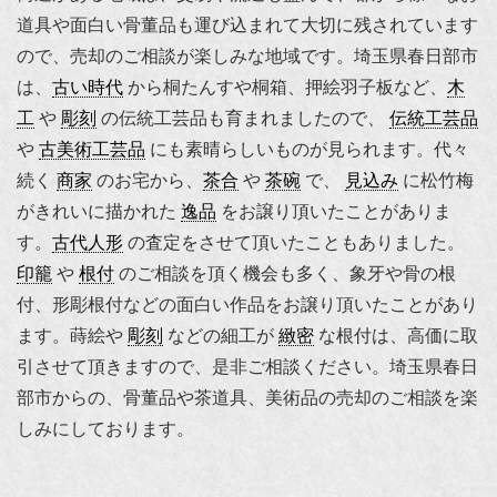
道具や面白い骨董品も運び込まれて大切に残されています
ので、売却のご相談が楽しみな地域です。埼玉県春日部市
は、
古い時代
から桐たんすや桐箱、押絵羽子板など、
木
工
や
彫刻
の伝統工芸品も育まれましたので、
伝統工芸品
や
古美術工芸品
にも素晴らしいものが見られます。代々
続く
商家
のお宅から、
茶合
や
茶碗
で、
見込み
に松竹梅
がきれいに描かれた
逸品
をお譲り頂いたことがありま
す。
古代人形
の査定をさせて頂いたこともありました。
印籠
や
根付
のご相談を頂く機会も多く、
象牙や骨の根
付
、形彫根付などの面白い作品をお譲り頂いたことがあり
ます。蒔絵や
彫刻
などの細工が
緻密
な根付は、高価に取
引させて頂きますので、是非ご相談ください。埼玉県春日
部市からの、骨董品や茶道具、美術品の売却のご相談を楽
しみにしております。