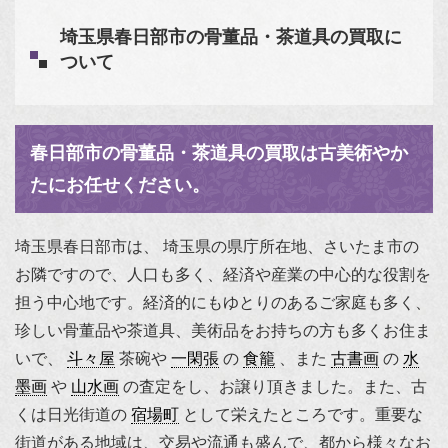
埼玉県春日部市の骨董品・茶道具の買取に
ついて
春日部市の骨董品・茶道具の買取は古美術やか
たにお任せください。
埼玉県春日部市は、 埼玉県の県庁所在地、さいたま市の
お隣ですので、人口も多く、経済や産業の中心的な役割を
担う中心地です。経済的にもゆとりのあるご家庭も多く、
珍しい骨董品や茶道具、美術品をお持ちの方も多くお住ま
いで、
斗々屋
茶碗や
一閑張
の
食籠
、また
古書画
の
水
墨画
や
山水画
の査定をし、お譲り頂きました。また、古
くは日光街道の
宿場町
として栄えたところです。重要な
街道がある地域は、交易や流通も盛んで、都から様々なお