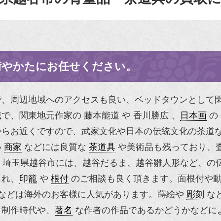
術やかたにお任せください。
で、周辺地域へのアクセスも良い、ベッドタウンとして
、関東地元作家の 藤本能道 や 香川勝広 、
日本画
の
らお近くですので、武家文化や日本の伝統文化の茶道な
い
商家
などには良質な
茶道具
や美術品も残っており、
埼玉県越谷市には、越谷だるま、越谷雛人形など、の伝
られ、
印籠
や
根付
のご相談も良く頂きます。
面根付
や
などは海外のお客様に人気があります。蒔絵や
彫刻
な
。制作時代や、
著名
な作者の作品であるかどうかなどに