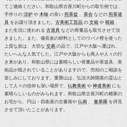
てご連絡ください。和歌山県古座川町からの取引例では、
手作りの
涼炉
や
木味
の良い
煎茶盆
、
茶合
などの
煎茶道
具
をお譲り頂きました。
古美術工芸品
の
文箱
や
硯箱
、
また生活に使われる
古道具
などの骨董品も取引させて頂
きました。また、備長炭の材料としてのウバメ樫を使った
上質な炭は、大切な
交易
の品で、江戸や大阪へ運ばれ、
たいへんな人気でした。江戸や大阪からも商人や人々の行
き来があり、和歌山県には素晴らしい骨董品や茶道具、美
術品が残されていることがありますので、売却のご相談を
楽しみにしております。重畳山は、弘法大師開基の霊山と
して人々の信仰も深い場所で、
仏教美術
や
神道美術
にも
素晴らしいものがみられます。和歌山県古座川町の檀家の
お宅から、
円山・四条派
の古書画や
仏画
、
曼荼羅
を拝見
させて頂いたことがあります。