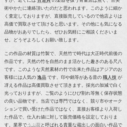
すが、近くには
古道具
の楽器を扱う骨董店は無く、古美
術やかたに連絡頂いたのだと思われます。このように細か
く査定しておりますが、直接販売しているので他店よりは
高価で買取させて頂けると思います。その他にも気になる
品物がおありでしたら、ぜひお気軽にご相談くださいま
せ。どうぞよろしくお願い致します。
この作品の材質は竹製で、天然竹で時代は大正時代前後の
作品です。天然の竹を自然のまま活かした趣きのある尺八
です。このような天然素材の竹で出来た作品はアジアのお
客様には人気の
逸品
です。印や銘等がある昔の
職人技
が
冴える作品は高価買取させて頂きます。採光の加減で白く
光っておりますが、ご覧のようにひび割れ等無く保存状態
の良い品物です。当店では専門ではなく、競り市やオーク
ションで買い受けた作品ではなく、直接お客様より入荷し
た作品で、仕入れ値に対して販売価格を設定しておりま
す。業界で
うぶ荷
と呼ばれる貴重な蔵出しの面白い作品で