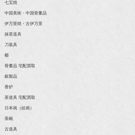
七宝焼
中国美術・中国骨董品
伊万里焼・古伊万里
抹茶道具
刀装具
櫛
骨董品 宅配買取
銀製品
香炉
茶道具 宅配買取
日本画（絵画）
茶碗
古道具