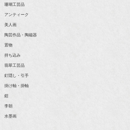
珊瑚工芸品
アンティーク
美人画
陶芸作品・陶磁器
置物
持ち込み
翡翠工芸品
釘隠し・引手
掛け軸・掛軸
鎧
李朝
水墨画