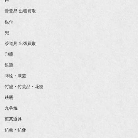
鍔
骨董品 出張買取
根付
兜
茶道具 出張買取
印籠
銀瓶
蒔絵・漆芸
竹籠・竹芸品・花籠
鉄瓶
九谷焼
煎茶道具
仏画・仏像