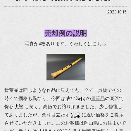
2023.10.15
売却例の説明
写真が4枚あります。くわしくは
こちら
骨董品は同じような作品に見えても、全て一点物でその
時々で価格も異なり、今回は
古い時代
の
骨董品
の楽器で
保存状態
も良く、高値でお譲り頂きました。少し修復し
てありましたが、余り目立たず
完品
に近い価格をご提示
させていただきました。このお客様は岡山県にお住まいで