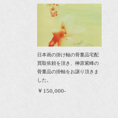
日本画の掛け軸の骨董品宅配
買取依頼を頂き、榊原紫峰の
骨董品の掛軸をお譲り頂きま
した。
￥150,000-