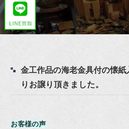
金工作品の海老金具付の懐紙
りお譲り頂きました。
お客様の声