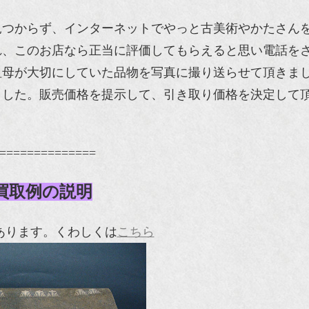
見つからず、インターネットでやっと古美術やかたさん
れ、このお店なら正当に評価してもらえると思い電話を
祖母が大切にしていた品物を写真に撮り送らせて頂きま
ました。販売価格を提示して、引き取り価格を決定して
==============
買取例の説明
枚あります。くわしくは
こちら