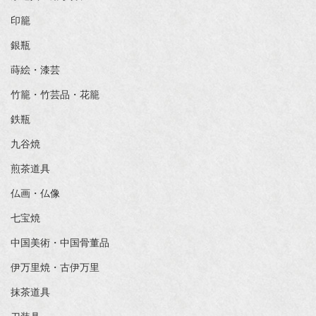
印籠
銀瓶
蒔絵・漆芸
竹籠・竹芸品・花籠
鉄瓶
九谷焼
煎茶道具
仏画・仏像
七宝焼
中国美術・中国骨董品
伊万里焼・古伊万里
抹茶道具