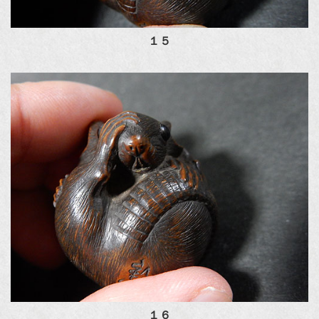
１５
１６