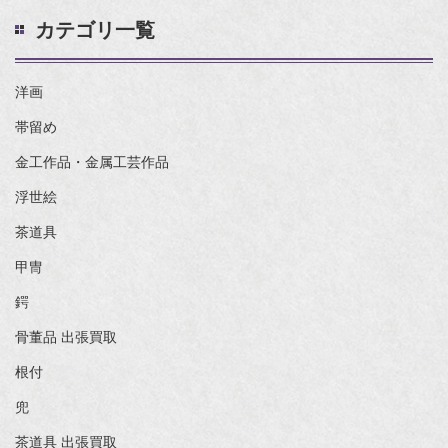
カテゴリ一覧
洋画
帯留め
金工作品・金属工芸作品
浮世絵
茶道具
甲冑
鍔
骨董品 出張買取
根付
兜
茶道具 出張買取