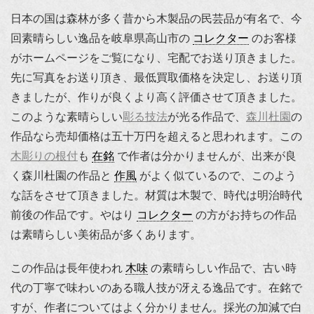
日本の国は森林が多く昔から木製品の民芸品が有名で、今
回素晴らしい逸品を岐阜県高山市の
コレクター
のお客様
がホームページをご覧になり、宅配でお送り頂きました。
先に写真をお送り頂き、最低買取価格を決定し、お送り頂
きましたが、作りが良くより高く評価させて頂きました。
このような素晴らしい
彫る技法
が光る作品で、
森川杜園
の
作品なら売却価格は五十万円を超えると思われます。この
木彫りの根付
も
在銘
で作者は分かりませんが、出来が良
く森川杜園の作品と
作風
がよく似ているので、このよう
な話をさせて頂きました。材質は木製で、時代は明治時代
前後の作品です。やはり
コレクター
の方がお持ちの作品
は素晴らしい美術品が多くあります。
この作品は長年使われ
木味
の素晴らしい作品で、古い時
代の丁寧で味わいのある職人技が冴える逸品です。在銘で
すが、作者についてはよく分かりません。採光の加減で白