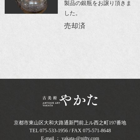
製品の銀瓶をお譲り頂きま
した。
売却済
京都市東山区大和大路通新門前上ル西之町
197番地
TEL
075-533-1956
/ FAX 075-571-8648
E-mail ：
yakata-@nifty.com