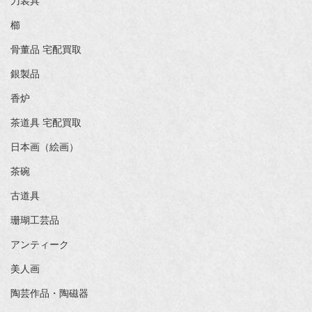
刀装具
櫛
骨董品 宅配買取
銀製品
香炉
茶道具 宅配買取
日本画（絵画）
茶碗
古道具
珊瑚工芸品
アンティーク
美人画
陶芸作品・陶磁器