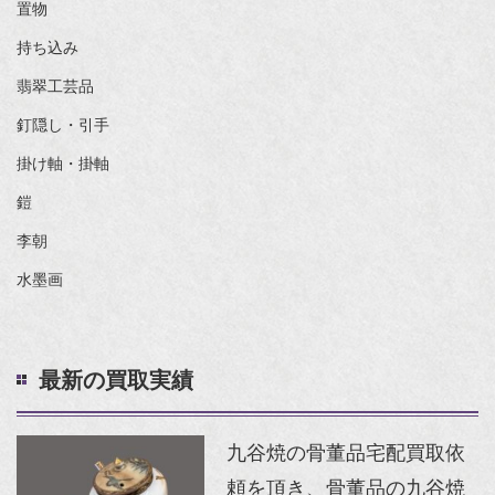
置物
持ち込み
翡翠工芸品
釘隠し・引手
掛け軸・掛軸
鎧
李朝
水墨画
最新の買取実績
九谷焼の骨董品宅配買取依
頼を頂き、骨董品の九谷焼