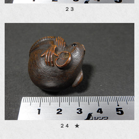
２３
２４ ★