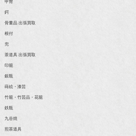
甲冑
鍔
骨董品 出張買取
根付
兜
茶道具 出張買取
印籠
銀瓶
蒔絵・漆芸
竹籠・竹芸品・花籠
鉄瓶
九谷焼
煎茶道具