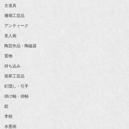
古道具
珊瑚工芸品
アンティーク
美人画
陶芸作品・陶磁器
置物
持ち込み
翡翠工芸品
釘隠し・引手
掛け軸・掛軸
鎧
李朝
水墨画