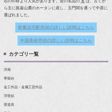
石の印材より人気があります。昔の名品の
玉
は、古くか
ら主に崑崙山麓のホータンに産し、玉門関を通って中原に
運ばれました。
骨董品宅配売却の詳しい説明はこちら
中国美術売却の詳しい説明はこちら
カテゴリ一覧
洋画
帯留め
金工作品・金属工芸作品
浮世絵
茶道具