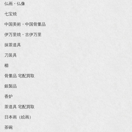
仏画・仏像
七宝焼
中国美術・中国骨董品
伊万里焼・古伊万里
抹茶道具
刀装具
櫛
骨董品 宅配買取
銀製品
香炉
茶道具 宅配買取
日本画（絵画）
茶碗