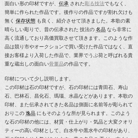
面白い形の印材ですが、
伝承
された
彫る技法
でもなく、
簡単に作られた作品です。後作りの作品ですが割れ欠けも
無く
保存状態
も良く、紹介させて頂きました。本歌の素
晴らしい彫りで、昔の伝承された 技法の
名品
なら非常に
高く流通しており高価買取させて頂きます。このような作
品は競り市やオークションで買い受けた作品ではなく、直
接お客様より入荷した作品で、業界でうぶ荷と呼ばれる貴
重な蔵出しの面白い
骨董品
の作品です。
印材について少し説明します。
この印材は石の印材ですが、石の印材には青田石、寿山
石、巴林石、昌化石、瑪瑙、水晶などがあります。本歌の
印材、また伝承されてきた名品は側面に名前等が彫られて
おりこの
逸品
にもそのような所が見られます。このよう
な石の印材の他には、材質・仕上がり・気品と大変クオリ
ティーの高い印材として、白水牛や黒水牛の印材があり、