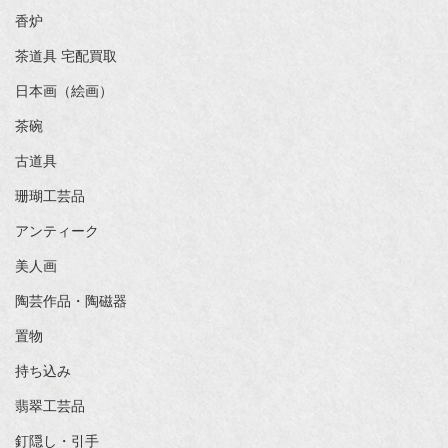
香炉
茶道具 宅配買取
日本画（絵画）
茶碗
古道具
珊瑚工芸品
アンティーク
美人画
陶芸作品・陶磁器
置物
持ち込み
翡翠工芸品
釘隠し・引手