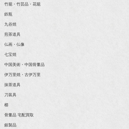
竹籠・竹芸品・花籠
鉄瓶
九谷焼
煎茶道具
仏画・仏像
七宝焼
中国美術・中国骨董品
伊万里焼・古伊万里
抹茶道具
刀装具
櫛
骨董品 宅配買取
銀製品