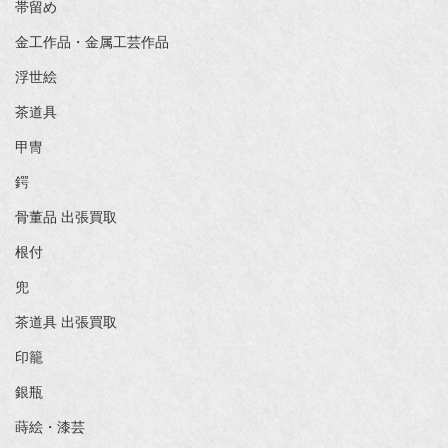
帯留め
金工作品・金属工芸作品
浮世絵
茶道具
甲冑
鍔
骨董品 出張買取
根付
兜
茶道具 出張買取
印籠
銀瓶
蒔絵・漆芸