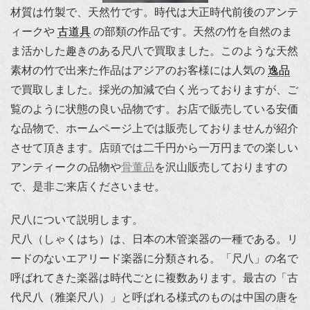
材質は竹製で、天然竹です。時代は大正時代前後のアンテ
ィークや
古道具
の部類の作品です。天然の竹を自然のま
ま活かした趣きのある尺八で買取ました。このような天然
素材の竹で出来た作品はアジアのお客様には人気の
逸品
で買取しました。採光の加減で白く光っておりますが、ご
覧のように状態の良い品物です。お店で販売している安価
な品物で、ホームページ上では販売しておりませんが紹介
させて頂きます。店頭では二千円から一万円までの楽しい
アンティークの品物や
骨董品
を沢山販売しておりますの
で、是非ご来店くださいませ。
尺八について説明します。
尺八（しゃくはち）は、日本の木管楽器の一種である。リ
ードのないエアリード楽器に分類される。「尺八」の名で
呼ばれてきた楽器は時代ごとに複数あります。最古の「古
代尺八（雅楽尺八）」と呼ばれる様式のものは中国の唐を