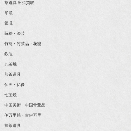
茶道具 出張買取
印籠
銀瓶
蒔絵・漆芸
竹籠・竹芸品・花籠
鉄瓶
九谷焼
煎茶道具
仏画・仏像
七宝焼
中国美術・中国骨董品
伊万里焼・古伊万里
抹茶道具