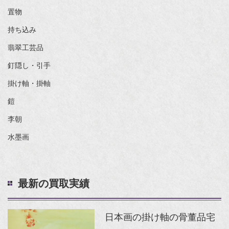
置物
持ち込み
翡翠工芸品
釘隠し・引手
掛け軸・掛軸
鎧
李朝
水墨画
最新の買取実績
日本画の掛け軸の骨董品宅