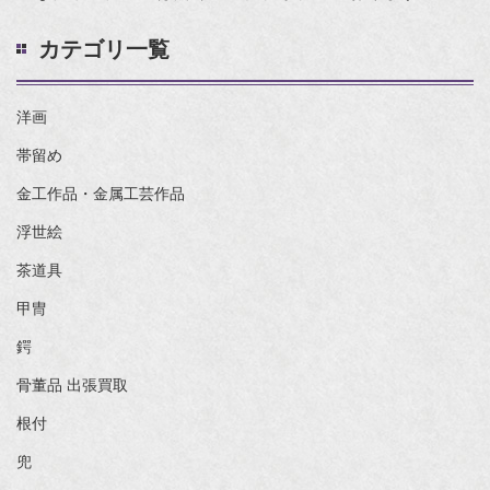
カテゴリ一覧
洋画
帯留め
金工作品・金属工芸作品
浮世絵
茶道具
甲冑
鍔
骨董品 出張買取
根付
兜