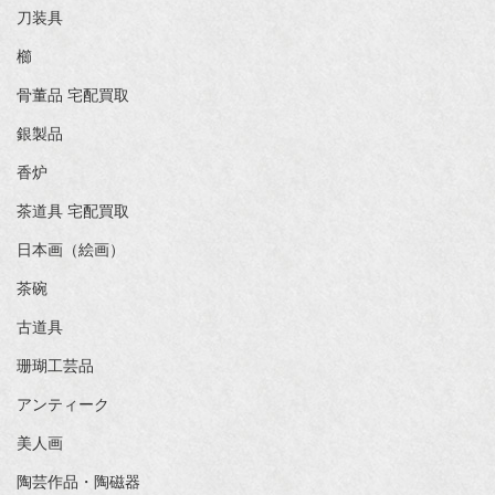
刀装具
櫛
骨董品 宅配買取
銀製品
香炉
茶道具 宅配買取
日本画（絵画）
茶碗
古道具
珊瑚工芸品
アンティーク
美人画
陶芸作品・陶磁器