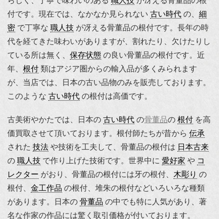
らしく、丁寧で味わいのある
職人技
が冴える骨董品の根
付です。現在では、なかなか見られない
古い時代
の、
細
密
で丁寧な
職人技
が冴える骨董品の根付です。長年の時
代を経てきた味わいがありますが、割れたり、欠けたりし
ている所は無く、
保存状態
の良い骨董品の根付です。近
年、
根付
類はアジア圏からの輸入品が多くみられます
が、当店では、日本の古い品物のみを販売しております。
このような
古い時代
の根付は高価です。
古美術やかたでは、日本の
古い時代
の
骨董品
の
根付
を高
価買取させて頂いております。根付師たちが昔から
伝承
された
技法
や技術を工夫して、骨董品の根付は
日本古来
の
職人技
で作り上げた技術です。世界中に
愛好家
や
コ
レクター
がおり、骨董品の根付には牙の根付、
木彫り
の
根付、
金工作品
の根付、堆朱の根付などいろいろな種類
があります。日本の
骨董品
の中でも特に人気があり、著
名な作家の作品には驚く取引価格が付いております。