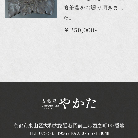
煎茶盆をお譲り頂きまし
た。
￥250,000-
京都市東山区大和大路通新門前上ル西之町
197番地
TEL
075-533-1956
/ FAX 075-571-8648