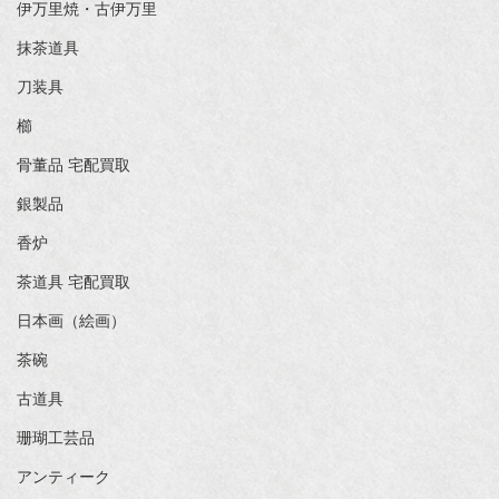
伊万里焼・古伊万里
抹茶道具
刀装具
櫛
骨董品 宅配買取
銀製品
香炉
茶道具 宅配買取
日本画（絵画）
茶碗
古道具
珊瑚工芸品
アンティーク