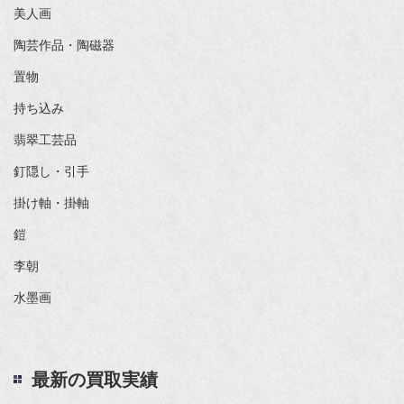
美人画
陶芸作品・陶磁器
置物
持ち込み
翡翠工芸品
釘隠し・引手
掛け軸・掛軸
鎧
李朝
水墨画
最新の買取実績