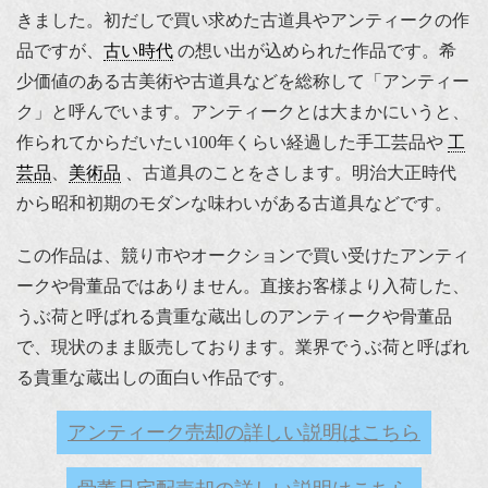
きました。初だしで買い求めた古道具やアンティークの作
品ですが、
古い時代
の想い出が込められた作品です。希
少価値のある古美術や古道具などを総称して「アンティー
ク」と呼んでいます。アンティークとは大まかにいうと、
作られてからだいたい100年くらい経過した手工芸品や
工
芸品
、
美術品
、古道具のことをさします。明治大正時代
から昭和初期のモダンな味わいがある古道具などです。
この作品は、競り市やオークションで買い受けたアンティ
ークや骨董品ではありません。直接お客様より入荷した、
うぶ荷と呼ばれる貴重な蔵出しのアンティークや骨董品
で、現状のまま販売しております。業界でうぶ荷と呼ばれ
る貴重な蔵出しの面白い作品です。
アンティーク売却の詳しい説明はこちら