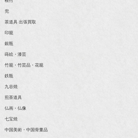
根付
兜
茶道具 出張買取
印籠
銀瓶
蒔絵・漆芸
竹籠・竹芸品・花籠
鉄瓶
九谷焼
煎茶道具
仏画・仏像
七宝焼
中国美術・中国骨董品