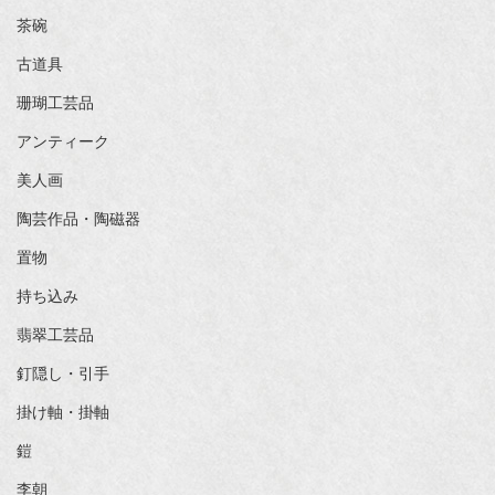
茶碗
古道具
珊瑚工芸品
アンティーク
美人画
陶芸作品・陶磁器
置物
持ち込み
翡翠工芸品
釘隠し・引手
掛け軸・掛軸
鎧
李朝