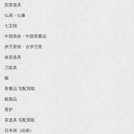
煎茶道具
仏画・仏像
七宝焼
中国美術・中国骨董品
伊万里焼・古伊万里
抹茶道具
刀装具
櫛
骨董品 宅配買取
銀製品
香炉
茶道具 宅配買取
日本画（絵画）