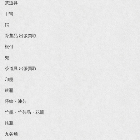
茶道具
甲冑
鍔
骨董品 出張買取
根付
兜
茶道具 出張買取
印籠
銀瓶
蒔絵・漆芸
竹籠・竹芸品・花籠
鉄瓶
九谷焼