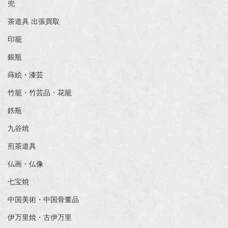
兜
茶道具 出張買取
印籠
銀瓶
蒔絵・漆芸
竹籠・竹芸品・花籠
鉄瓶
九谷焼
煎茶道具
仏画・仏像
七宝焼
中国美術・中国骨董品
伊万里焼・古伊万里