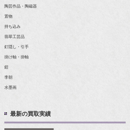
陶芸作品・陶磁器
置物
持ち込み
翡翠工芸品
釘隠し・引手
掛け軸・掛軸
鎧
李朝
水墨画
最新の買取実績