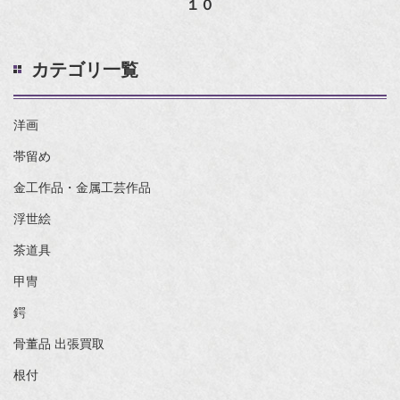
１０
カテゴリ一覧
洋画
帯留め
金工作品・金属工芸作品
浮世絵
茶道具
甲冑
鍔
骨董品 出張買取
根付