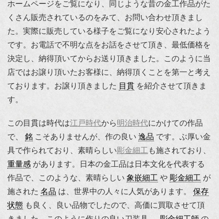
ホームページをご覧になり、同じような昔の金工作品がた
くさん販売されているのをみて、お問い合わせ頂きまし
た。実際に販売している様子をご覧になり安心されたよう
です。お電話で不明な点をお話をさせて頂き、最低価格を
決定し、納得頂いてからお送り頂きました。このように当
店ではお譲り頂いたお客様に、納得頂くことを第一と考え
ております。お譲り頂きました
目貫
を紹介させて頂きま
す。
この目貫は時代は
江戸時代
から
明治時代
にかけての作品
で、
銘
こそありませんが、作の良い
逸品
です。ぶ厚い金
具で作られており、素晴らしい
彫金細工
も施されており、
重量感
があります。日本の金工品は日本文化を代表する
作品で、このような、素晴らしい
象嵌細工
や
彫金細工
が
施された
名品
は、世界中の人々に人気があります。
保存
状態
も良く、良い品物でしたので、高価に買取させて頂
きました。このように作りの良い刀装具、
彫金細工師
の