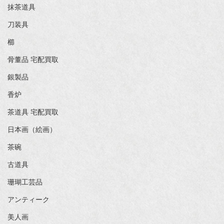
抹茶道具
刀装具
櫛
骨董品 宅配買取
銀製品
香炉
茶道具 宅配買取
日本画（絵画）
茶碗
古道具
珊瑚工芸品
アンティーク
美人画