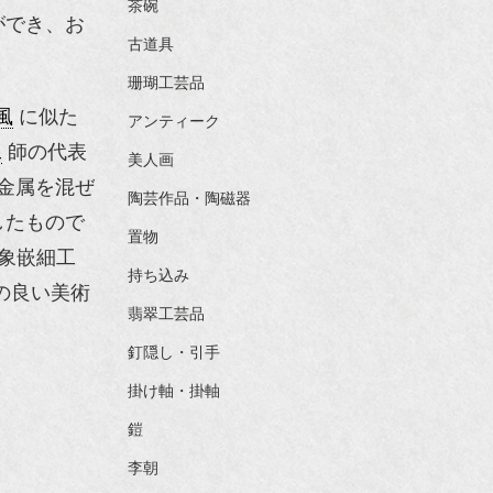
茶碗
ができ、お
古道具
珊瑚工芸品
風
に似た
アンティーク
工
師の代表
美人画
金属を混ぜ
陶芸作品・陶磁器
したもので
置物
象嵌細工
持ち込み
の良い美術
翡翠工芸品
釘隠し・引手
掛け軸・掛軸
鎧
李朝