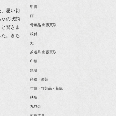
甲冑
た。思い切
鍔
ちゃの状態
骨董品 出張買取
！と驚きま
根付
した。きち
兜
茶道具 出張買取
印籠
銀瓶
蒔絵・漆芸
竹籠・竹芸品・花籠
鉄瓶
九谷焼
煎茶道具