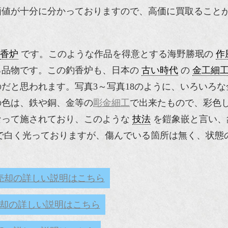
価値が十分に分かっておりますので、高価に買取ること
香炉
です。このような作品を得意とする海野勝珉の
作
る品物です。この釣香炉も、日本の
古い時代
の
金工細
だと思われます。写真3～写真18のように、いろいろな
の色は、鉄や銅、金等の
彫金細工
で出来たもので、彩色
なって施されており、このような
技法
を鎧象嵌と言い、
で白く光っておりますが、傷んでいる箇所は無く、状態
売却の詳しい説明はこちら
却の詳しい説明はこちら