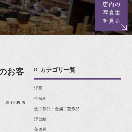
カテゴリ一覧
のお客
洋画
帯留め
2019.09.19
金工作品・金属工芸作品
浮世絵
茶道具