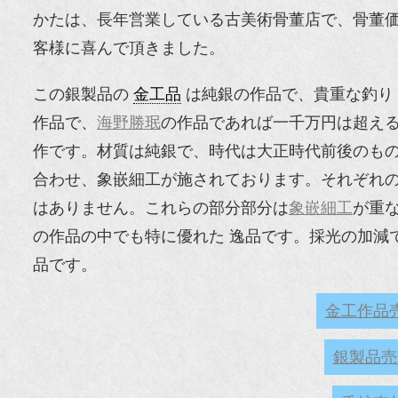
かたは、長年営業している古美術骨董店で、骨董
客様に喜んで頂きました。
この銀製品の
金工品
は純銀の作品で、貴重な釣り
作品で、
海野勝珉
の作品であれば一千万円は超え
作です。材質は純銀で、時代は大正時代前後のもの
合わせ、象嵌細工が施されております。それぞれ
はありません。これらの部分部分は
象嵌細工
が重
の作品の中でも特に優れた 逸品です。採光の加減
品です。
金工作品
銀製品売