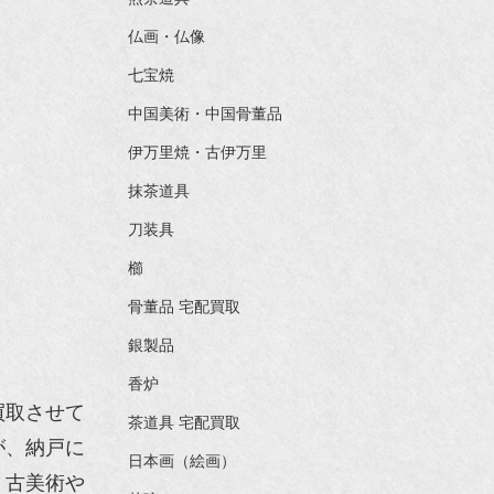
仏画・仏像
七宝焼
中国美術・中国骨董品
伊万里焼・古伊万里
抹茶道具
刀装具
櫛
骨董品 宅配買取
銀製品
香炉
買取させて
茶道具 宅配買取
が、納戸に
日本画（絵画）
。古美術や