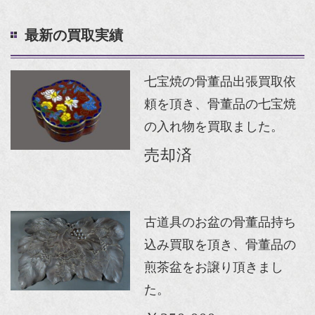
最新の買取実績
七宝焼の骨董品出張買取依
頼を頂き、骨董品の七宝焼
の入れ物を買取ました。
売却済
古道具のお盆の骨董品持ち
込み買取を頂き、骨董品の
煎茶盆をお譲り頂きまし
た。