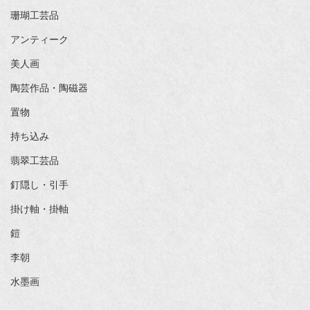
珊瑚工芸品
アンティーク
美人画
陶芸作品・陶磁器
置物
持ち込み
翡翠工芸品
釘隠し・引手
掛け軸・掛軸
鎧
李朝
水墨画