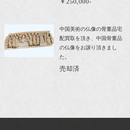
￥250,000-
中国美術の仏像の骨董品宅
配買取を頂き、中国骨董品
の仏像をお譲り頂きまし
た。
売却済