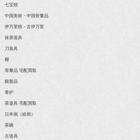
七宝焼
中国美術・中国骨董品
伊万里焼・古伊万里
抹茶道具
刀装具
櫛
骨董品 宅配買取
銀製品
香炉
茶道具 宅配買取
日本画（絵画）
茶碗
古道具