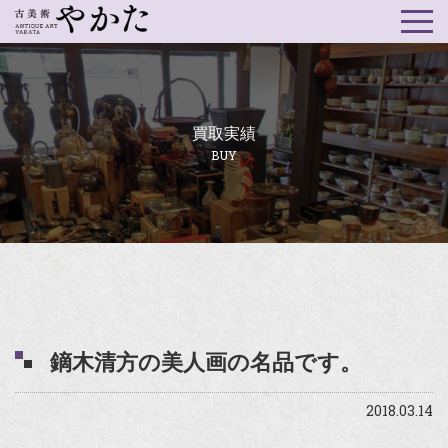
買取実績
BUY
鏑木清方の美人画の名品です。
2018.03.14