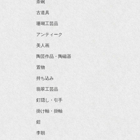
茶碗
古道具
珊瑚工芸品
アンティーク
美人画
陶芸作品・陶磁器
置物
持ち込み
翡翠工芸品
釘隠し・引手
掛け軸・掛軸
鎧
李朝