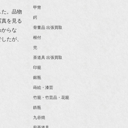
甲冑
した。品物
鍔
写真を見る
骨董品 出張買取
わからな
根付
でしたが、
兜
茶道具 出張買取
印籠
銀瓶
蒔絵・漆芸
竹籠・竹芸品・花籠
鉄瓶
九谷焼
煎茶道具