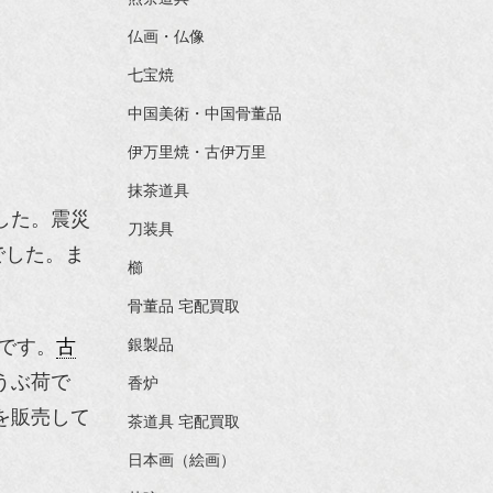
仏画・仏像
七宝焼
中国美術・中国骨董品
伊万里焼・古伊万里
抹茶道具
した。震災
刀装具
でした。ま
櫛
骨董品 宅配買取
です。
古
銀製品
うぶ荷で
香炉
を販売して
茶道具 宅配買取
日本画（絵画）