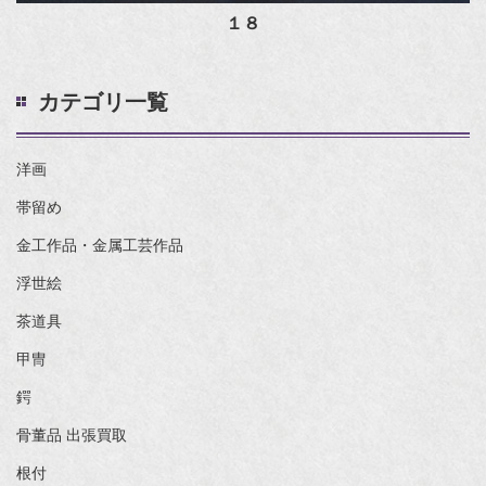
１８
カテゴリ一覧
洋画
帯留め
金工作品・金属工芸作品
浮世絵
茶道具
甲冑
鍔
骨董品 出張買取
根付