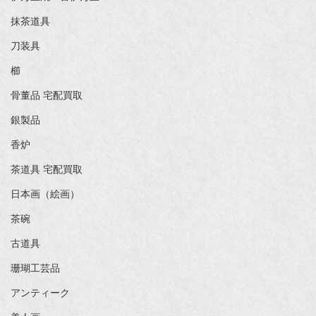
抹茶道具
刀装具
櫛
骨董品 宅配買取
銀製品
香炉
茶道具 宅配買取
日本画（絵画）
茶碗
古道具
珊瑚工芸品
アンティーク