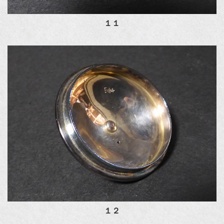
１１
１２