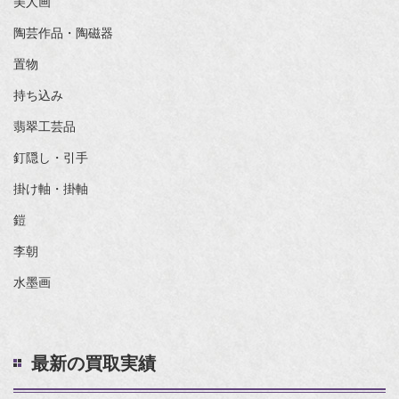
美人画
陶芸作品・陶磁器
置物
持ち込み
翡翠工芸品
釘隠し・引手
掛け軸・掛軸
鎧
李朝
水墨画
最新の買取実績