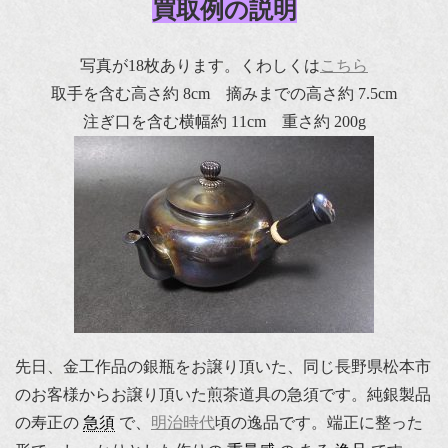
買取例の説明
写真が18枚あります。くわしくは
こちら
取手を含む高さ約 8cm 摘みまでの高さ約 7.5cm
注ぎ口を含む横幅約 11cm 重さ約 200g
先日、金工作品の銀瓶をお譲り頂いた、同じ長野県松本市
のお客様からお譲り頂いた煎茶道具の急須です。純銀製品
の寿正の
急須
で、
明治時代
頃の逸品です。端正に整った