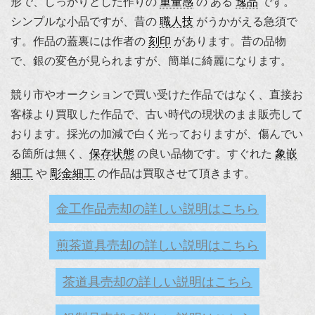
形で、しっかりとした作りの
重量感
の ある
逸品
です。
シンプルな小品ですが、昔の
職人技
がうかがえる急須で
す。作品の蓋裏には作者の
刻印
があります。昔の品物
で、銀の変色が見られますが、簡単に綺麗になります。
競り市やオークションで買い受けた作品ではなく、直接お
客様より買取した作品で、古い時代の現状のまま販売して
おります。採光の加減で白く光っておりますが、傷んでい
る箇所は無く、
保存状態
の良い品物です。すぐれた
象嵌
細工
や
彫金細工
の作品は買取させて頂きます。
金工作品売却の詳しい説明はこちら
煎茶道具売却の詳しい説明はこちら
茶道具売却の詳しい説明はこちら