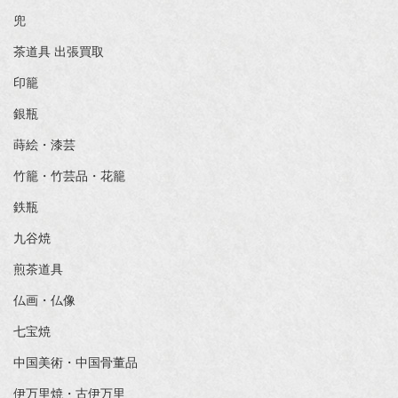
兜
茶道具 出張買取
印籠
銀瓶
蒔絵・漆芸
竹籠・竹芸品・花籠
鉄瓶
九谷焼
煎茶道具
仏画・仏像
七宝焼
中国美術・中国骨董品
伊万里焼・古伊万里