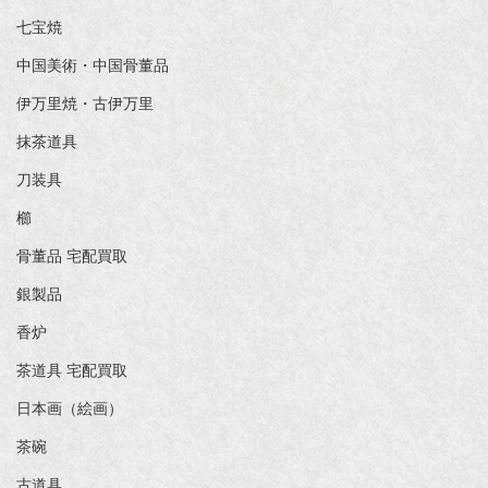
七宝焼
中国美術・中国骨董品
伊万里焼・古伊万里
抹茶道具
刀装具
櫛
骨董品 宅配買取
銀製品
香炉
茶道具 宅配買取
日本画（絵画）
茶碗
古道具