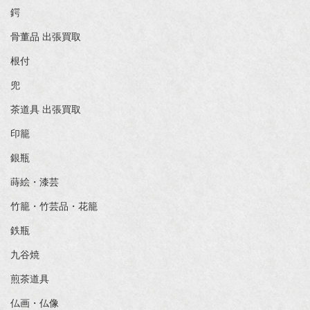
鍔
骨董品 出張買取
根付
兜
茶道具 出張買取
印籠
銀瓶
蒔絵・漆芸
竹籠・竹芸品・花籠
鉄瓶
九谷焼
煎茶道具
仏画・仏像