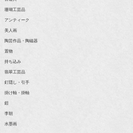
珊瑚工芸品
アンティーク
美人画
陶芸作品・陶磁器
置物
持ち込み
翡翠工芸品
釘隠し・引手
掛け軸・掛軸
鎧
李朝
水墨画