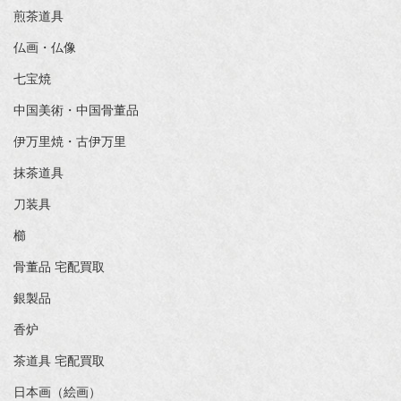
煎茶道具
仏画・仏像
七宝焼
中国美術・中国骨董品
伊万里焼・古伊万里
抹茶道具
刀装具
櫛
骨董品 宅配買取
銀製品
香炉
茶道具 宅配買取
日本画（絵画）