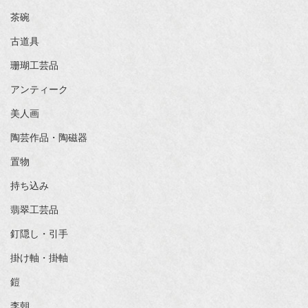
茶碗
古道具
珊瑚工芸品
アンティーク
美人画
陶芸作品・陶磁器
置物
持ち込み
翡翠工芸品
釘隠し・引手
掛け軸・掛軸
鎧
李朝