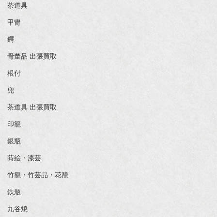
茶道具
甲冑
鍔
骨董品 出張買取
根付
兜
茶道具 出張買取
印籠
銀瓶
蒔絵・漆芸
竹籠・竹芸品・花籠
鉄瓶
九谷焼