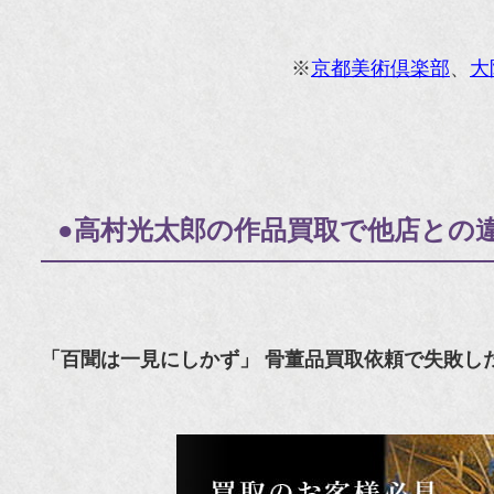
※
京都美術倶楽部
、
大
●高村光太郎の作品買取で他店との
「百聞は一見にしかず」 骨董品買取依頼で失敗し