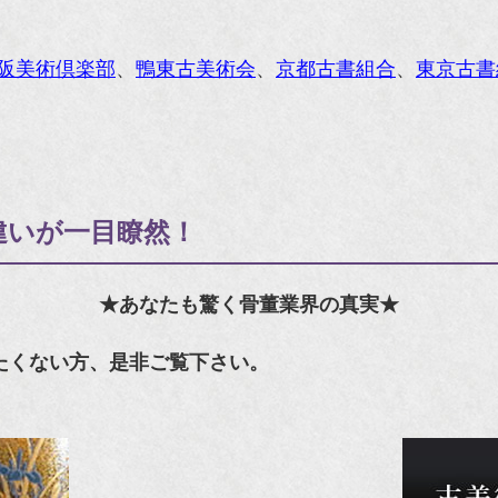
阪美術倶楽部
、
鴨東古美術会
、
京都古書組合
、
東京古書
違いが一目瞭然！
★あなたも驚く骨董業界の真実★
たくない方、是非ご覧下さい。