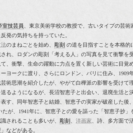
。
帝室技芸員
、東京美術学校の教授で、古いタイプの芸術
た反発の気持ちを持っていた。
技法
のまねごとを始め、
彫刻
の道を目指すことを本格的
載され、ロダンの彫刻「考える人」の写真を見て衝撃を
見て、衝撃、生命の躍動に力点を置く新しい芸術に目覚
ニューヨークに渡り、さらにロンドン、パリに住み、1909
代芸術思潮を紹介したが、やがて白樺派の影響を受けて
を送るようになるが、長沼智恵子と出会い、退廃生活と
を表す、同年智恵子と結婚、智恵子の実家が破産した後、
たが、1941年に、智恵子との愛を謳った「智恵子抄」
認識されることも多いが、
彫刻
、
洋画家
、詩、多方面で
型」などがある。