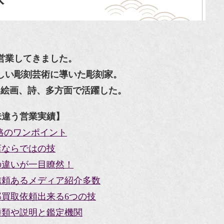
営業してきました。
しい彫刻芸術に導いた彫刻家。
、絵画、詩、多方面で活躍した。
味違う営業実績】
格のワンポイント
店ならではの技
の違いが一目瞭然！
信頼あるメディア紹介多数
買取依頼出来る6つの技
種類や説明と鑑定機関