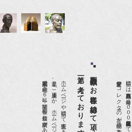
第一と考えております。
買取依頼のお客様に納得して頂くことを
京都祇園で昭和５６年に開業、長年の信頼と実績があります。
是非、ご来店頂くか、ホームページをご覧下さい。
愛好家やコレクターの方が品物の入荷をお待ちです。
店頭には買取商品を常時２０００点以上展示販売しており、