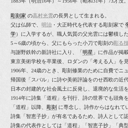
1883年（明治16年）～1956年（昭和31年）73才没
彫刻家
の
高村光雲
の長男として生まれる。
父は仏師で、
明治
・大正時代を代表する彫刻家で
学
）に入学するが、職人気質の父光雲には鬱積し
5～6歳の頃から、父にもらった小刀で彫刻の
彫る
与謝野鉄幹の新詩社に入り、「
明星
」に作品が掲
東京美術学校を卒業後、ロダンの「考える人」を
1906年、24歳のとき、彫刻修業のために自費で
帰国後「スバル」に詩や美術評論をのせ西欧の近
日本の封建的な社会風土に反発し、退廃的な生活
1914年に詩集「道程」を刊行、詩の世界でも頭角
「道程」以降、
彫刻
に専念し、詩作からはなれてい
詩集「智恵子抄」が有名であるため、詩人として
詩集の代表作としては「道程」「智恵子抄」「典