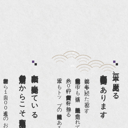
老舗骨董店だからこそ高価買取出来るのです。
京都祇園で小売販売している
京都祇園骨董街にあります。
日本一、歴史ある
世界各国から１日１００名近くのお客様がご来店頂いております。
日本でもトップの祇園骨董街にある老舗の骨董店です。
約８０軒の古美術骨董商が軒を連ねる、
京都祇園骨董街の中でも当店は、歴史的保全地区に指定されています。
京都は千年も続いた都です。