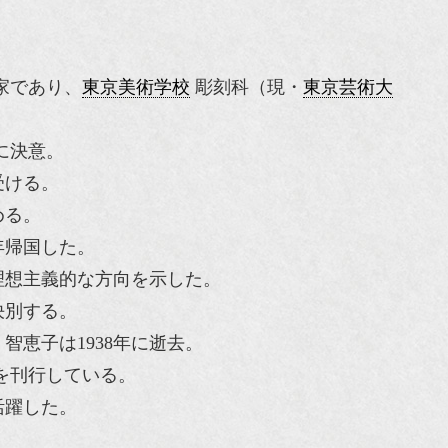
家であり、
東京美術学校
彫刻科（現・
東京芸術大
に決意。
受ける。
める。
年帰国した。
理想主義的な方向を示した。
決別する。
智恵子は1938年に逝去。
を刊行している。
活躍した。