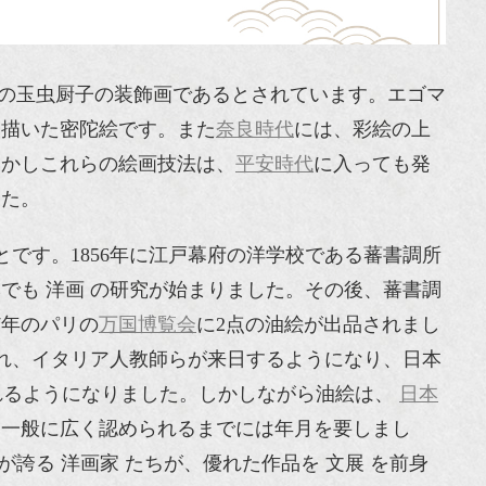
寺の玉虫厨子の装飾画であるとされています。エゴマ
て描いた密陀絵です。また
奈良時代
には、彩絵の上
しかしこれらの絵画技法は、
平安時代
に入っても発
した。
とです。1856年に江戸幕府の洋学校である蕃書調所
でも 洋画 の研究が始まりました。その後、蕃書調
7年のパリの
万国博覧会
に2点の油絵が出品されまし
立され、イタリア人教師らが来日するようになり、日本
われるようになりました。しかしながら油絵は、
日本
、一般に広く認められるまでには年月を要しまし
誇る 洋画家 たちが、優れた作品を 文展 を前身