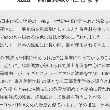
の日本に残る油絵の一種は、7世紀中頃に作られた法隆
荏油に、一酸化鉛を乾燥剤として加えた展色材を使っ
て絵の具を固める油色の技法が盛んに行われました。
はなく、日本の絵画には長い間、膠が使用されてきま
の 技法 が日本に伝えられたのは幕末になってからのこ
、翌年に、絵図調方が設けられて川上冬崖を中心に日本
高橋由一が、イギリス人ワーグマンに油絵を学び、186
1876年 東京美術学校 の基となる工部美術学校が設
 な 教授 らと共に油絵技法の教育が初めて本格的に行
洋画洋式の絵画、洋風画として反感を買うことが多く
ーロッパ精神文化の歴史と似ています。その後は、日本が