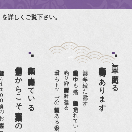
」を詳しくご覧下さい。
老舗骨董店だからこそ高価買取出来るのです。
京都祇園で小売販売している
京都祇園骨董街にあります。
日本一、歴史ある
日１００名近くのお客様がご来店頂いております。
日本でもトップの祇園骨董街にある老舗の骨董店です。
約８０軒の古美術骨董商が軒を連ねる、
京都祇園骨董街の中でも当店は、歴史的保全地区に指定されています。
京都は千年も続いた都です。