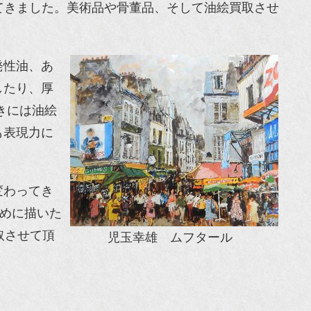
だしてきました。美術品や骨董品、そして油絵買取させ
発性油、あ
したり、厚
きには油絵
も表現力に
変わってき
ために描いた
取させて頂
児玉幸雄 ムフタール