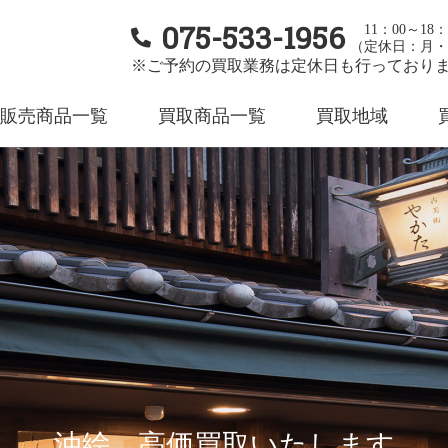
075-533-1956
11：00～18：
（定休日：月・
※ご予約の買取業務は定休日も行っており
販売商品一覧
買取商品一覧
買取地域
油絵 高価買取いたします