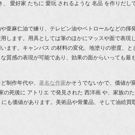
磨き、 愛好家 たちに 愛玩 されるような 名品 を作り
油や亜麻仁油で練り、テレビン油やペトロールなどの揮
使用します。用具としては筆のほかにマッスや面で表現
います。キャンバス の材料の変化、地塗りの密度、と
まな質感の表現が可能であり、効果の面からいっても最
など制作年代や、
著名な作家
かそうでないかで、価値が
家の死後に アトリエ で発見された 西洋画 や、家族の
品 にも価値があります。美術品や骨董品、そして油絵買