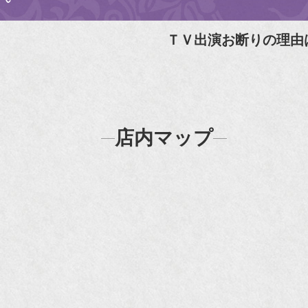
『婦
『
ＴＶ出演お断りの理由
N
N
『
店内マップ
『H
『F
『m
20
『H
『