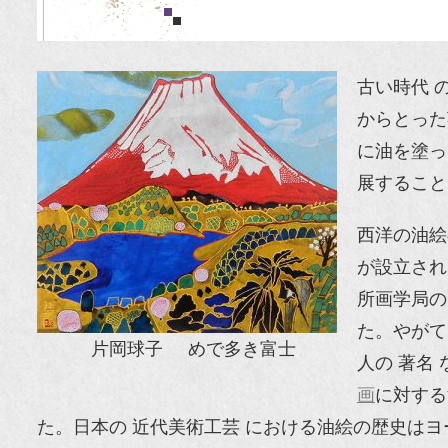
古い時代 
からとった
に油を塗っ
展すること
西洋の油絵
が設立され
所画学局の
た。やがて
片岡球子 めで多き富士
人の 著名
画
に対する
た。日本の 近代美術工芸 における油絵の歴史はヨ