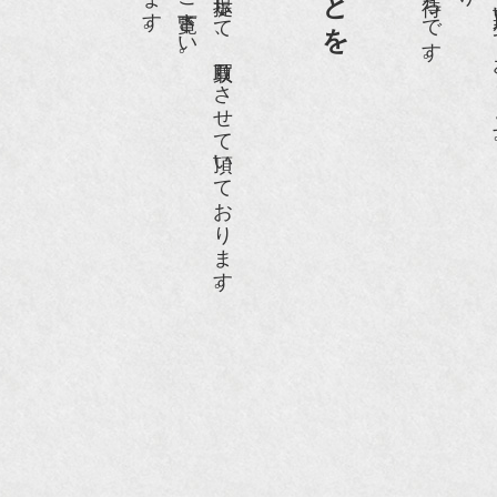
ホームページや店頭にて販売する価格を提示して、買取りさせて頂いております。
近代盆栽』9月号
anako WEST』11月号
RANGE travel』2006年 SUMMER
人画報』2004年9月号
際交流サービス協会に2017年6月７日紹介頂きました。
razia』6月号
ISIO ビジオ・モノ』5月号
anako WEST』4月号
li』11月号
レンジページムック『インテリア』No.23
ORE』12月号