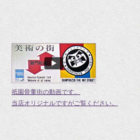
『
『H
『O
『婦
国
『G
『V
祇園骨董街の動画です。
『H
当店オリジナルですがご覧ください。
『g
オ
『M