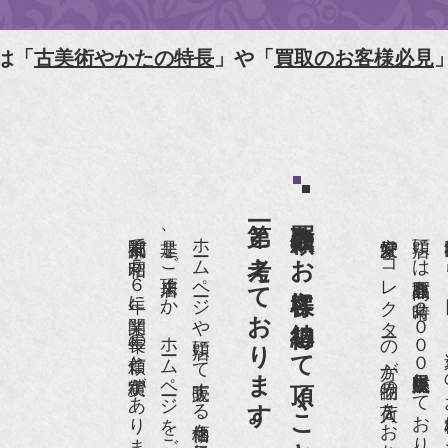
人画報』2012年5月号
樋口可南子の古寺散歩』（5月17日発行）
は「
古美術やかたの特長
」や「
買取のお客様必見
HK「趣味Do楽」とよた真帆さんご来店！【動画】
HK『美の壺』（4月24日放送）
和楽』10月号
第一と考えております。
買取依頼のお客様に納得して頂くことを
anako 京都案内』
京都祇園で昭和５６年に開業、長年の信頼と実績があります。
是非、ご来店頂くか、ホームページをご覧下さい。
愛好家やコレクターの方が品物の入荷をお待ちです。
店頭には買取商品を常時２０００点以上展示販売しており、
世界各国から１
IGARO japon』12月号
r partner』2011年2月号
09年11月 『週刊現代』2009年11月28日号
anako WEST』4月号
骨董古美術の愉しみ方』（4月16日発行）