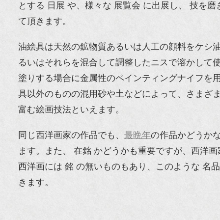
とする 日展 や、様々な 展覧会 に出展し、 技を
て頂きます。
油絵具は天然の鉱物質あるいは人工の顔料をケシ
るいはそれらを混合して調整したニスで溶かして
塗りする場合に金属性のペインティングナイフを用
具以外のものの混用砂や土などによって、さまざ
富む絵画技法といえます。
同じ西洋画家の作品でも、
最晩年
の作品かどうか
ます。また、 在銘 かどうかも重要ですが、西洋画
西洋画には 銘 の無いものもあり、このような 名
きます。