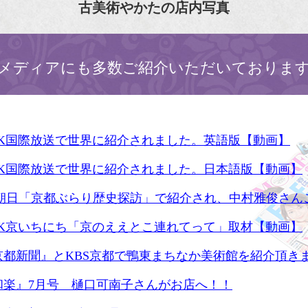
古美術やかたの店内写真
メディアにも多数ご紹介いただいておりま
HK国際放送で世界に紹介されました。英語版【動画】
HK国際放送で世界に紹介されました。日本語版【動画】
S朝日「京都ぶらり歴史探訪」で紹介され、中村雅俊さん
HK京いちにち「京のええとこ連れてって」取材【動画】
京都新聞』とKBS京都で鴨東まちなか美術館を紹介頂き
和楽』7月号 樋口可南子さんがお店へ！！