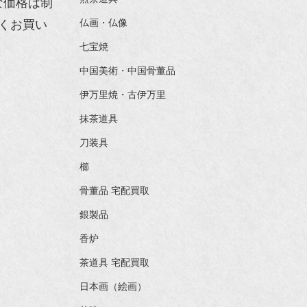
な価格は制
くお買い
仏画・仏像
七宝焼
中国美術・中国骨董品
伊万里焼・古伊万里
抹茶道具
刀装具
櫛
骨董品 宅配買取
銀製品
香炉
茶道具 宅配買取
日本画（絵画）