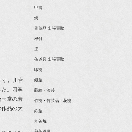
甲冑
鍔
骨董品 出張買取
根付
兜
茶道具 出張買取
印籠
ます。川合
銀瓶
した。四季
蒔絵・漆芸
合玉堂の若
竹籠・竹芸品・花籠
の作品の大
鉄瓶
九谷焼
煎茶道具