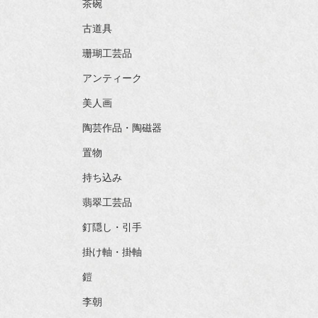
茶碗
古道具
珊瑚工芸品
アンティーク
美人画
陶芸作品・陶磁器
置物
持ち込み
翡翠工芸品
釘隠し・引手
掛け軸・掛軸
鎧
李朝