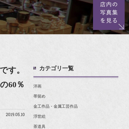
カテゴリ一覧
です。
の60％
洋画
帯留め
金工作品・金属工芸作品
2019.05.10
浮世絵
茶道具