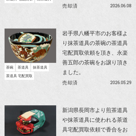
2026.06.08
売却済
岩手県八幡平市のお客様よ
り抹茶道具の茶碗の茶道具
宅配買取依頼を頂き、永楽
善五郎の茶碗をお譲り頂き
茶碗
茶道具
抹茶道具
ました。
茶道具 宅配買取
2026.05.29
売却済
新潟県長岡市より煎茶道具
や抹茶道具に使われる茶道
具宅配買取依頼で香合をお