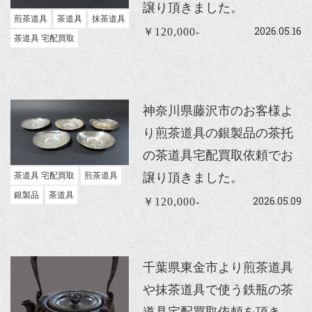
譲り頂きました。
煎茶道具
茶道具
抹茶道具
2026.05.16
￥120,000-
茶道具 宅配買取
神奈川県藤沢市のお客様よ
り煎茶道具の銀製品の茶托
の茶道具宅配買取依頼でお
茶道具 宅配買取
煎茶道具
譲り頂きました。
銀製品
茶道具
2026.05.09
￥120,000-
千葉県東金市より煎茶道具
や抹茶道具で使う鉄瓶の茶
道具宅配買取依頼を頂き、