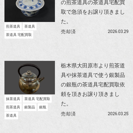
の煎茶道具の茶道具宅配買
取で急須をお譲り頂きまし
た。
煎茶道具
茶道具
2026.03.29
売却済
茶道具 宅配買取
栃木県大田原市より煎茶道
具や抹茶道具で使う銀製品
の銀瓶の茶道具宅配買取依
頼を頂きお譲り頂きまし
抹茶道具
茶道具 宅配買取
た。
煎茶道具
銀製品
銀瓶
2026.03.25
売却済
茶道具