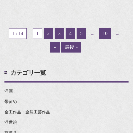
1 / 14
1
2
3
4
5
...
10
...
»
最後 »
カテゴリ一覧
洋画
帯留め
金工作品・金属工芸作品
浮世絵
茶道具