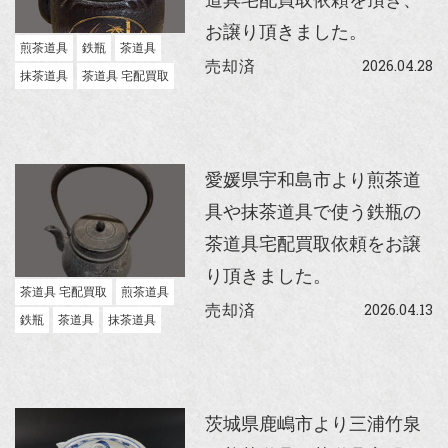
お譲り頂きました。
煎茶道具
鉄瓶
茶道具
2026.04.28
売却済
抹茶道具
茶道具 宅配買取
愛媛県宇和島市より煎茶道
具や抹茶道具で使う鉄瓶の
茶道具宅配買取依頼をお譲
り頂きました。
茶道具 宅配買取
煎茶道具
2026.04.13
売却済
鉄瓶
茶道具
抹茶道具
茨城県鹿嶋市より三浦竹泉