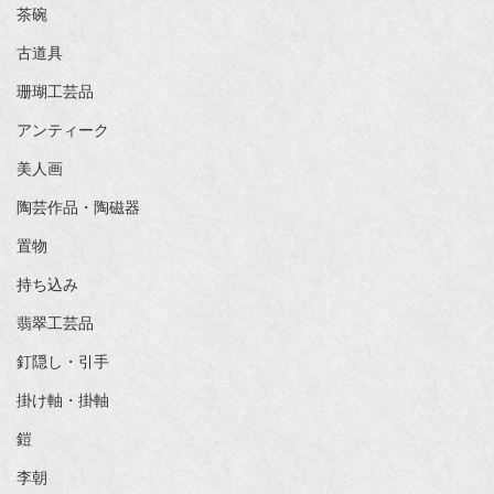
茶碗
古道具
珊瑚工芸品
アンティーク
美人画
陶芸作品・陶磁器
置物
持ち込み
翡翠工芸品
釘隠し・引手
掛け軸・掛軸
鎧
李朝