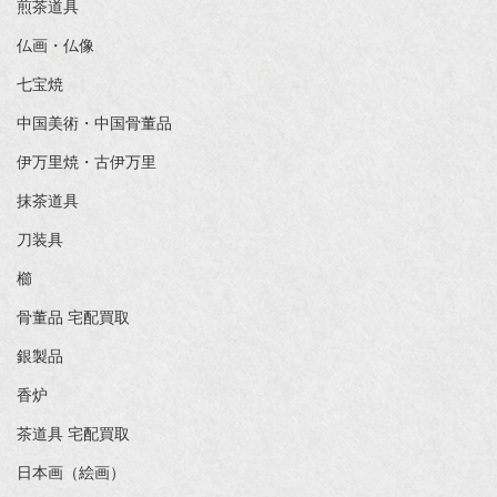
煎茶道具
仏画・仏像
七宝焼
中国美術・中国骨董品
伊万里焼・古伊万里
抹茶道具
刀装具
櫛
骨董品 宅配買取
銀製品
香炉
茶道具 宅配買取
日本画（絵画）