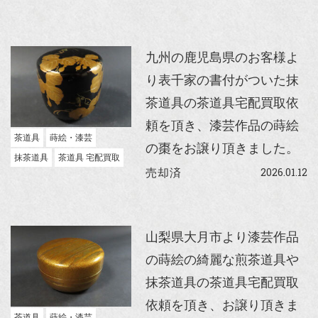
九州の鹿児島県のお客様よ
り表千家の書付がついた抹
茶道具の茶道具宅配買取依
頼を頂き、漆芸作品の蒔絵
茶道具
蒔絵・漆芸
の棗をお譲り頂きました。
抹茶道具
茶道具 宅配買取
2026.01.12
売却済
山梨県大月市より漆芸作品
の蒔絵の綺麗な煎茶道具や
抹茶道具の茶道具宅配買取
依頼を頂き、お譲り頂きま
茶道具
蒔絵・漆芸