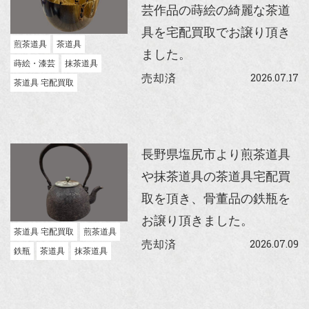
芸作品の蒔絵の綺麗な茶道
具を宅配買取でお譲り頂き
煎茶道具
茶道具
ました。
蒔絵・漆芸
抹茶道具
2026.07.17
売却済
茶道具 宅配買取
長野県塩尻市より煎茶道具
や抹茶道具の茶道具宅配買
取を頂き、骨董品の鉄瓶を
お譲り頂きました。
茶道具 宅配買取
煎茶道具
2026.07.09
売却済
鉄瓶
茶道具
抹茶道具