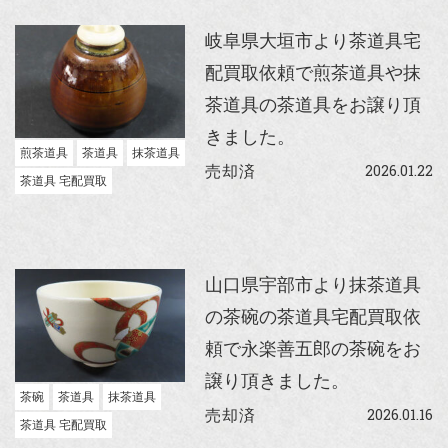
岐阜県大垣市より茶道具宅
配買取依頼で煎茶道具や抹
茶道具の茶道具をお譲り頂
きました。
煎茶道具
茶道具
抹茶道具
2026.01.22
売却済
茶道具 宅配買取
山口県宇部市より抹茶道具
の茶碗の茶道具宅配買取依
頼で永楽善五郎の茶碗をお
譲り頂きました。
茶碗
茶道具
抹茶道具
2026.01.16
売却済
茶道具 宅配買取