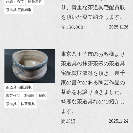
蒔絵・漆芸
抹茶道具
り、貴重な茶道具宅配買取
茶道具 宅配買取
を頂いた棗で紹介します。
2025.11.26
￥150,000-
東京八王子市のお客様より
茶道具の抹茶茶碗の茶道具
宅配買取依頼を頂き、裏千
家の書付のある陶芸作品の
茶道具 宅配買取
茶碗をお譲り頂きました。
陶芸作品・陶磁器
茶碗
綺麗な茶道具なので紹介し
茶道具
抹茶道具
ます。
2025.11.24
売却済