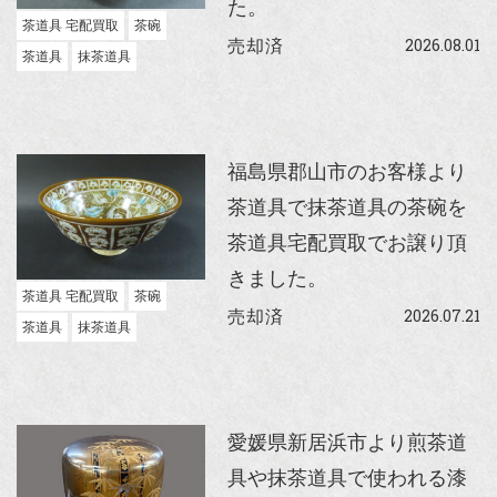
た。
茶道具 宅配買取
茶碗
2026.08.01
売却済
茶道具
抹茶道具
福島県郡山市のお客様より
茶道具で抹茶道具の茶碗を
茶道具宅配買取でお譲り頂
きました。
茶道具 宅配買取
茶碗
2026.07.21
売却済
茶道具
抹茶道具
愛媛県新居浜市より煎茶道
具や抹茶道具で使われる漆