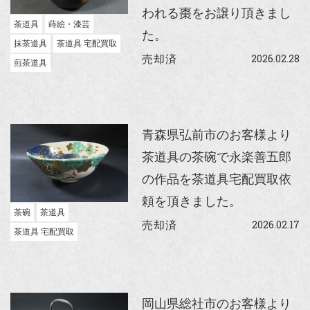
われる棗をお譲り頂きまし
茶道具
蒔絵・漆芸
た。
抹茶道具
茶道具 宅配買取
2026.02.28
売却済
煎茶道具
青森県弘前市のお客様より
茶道具の茶碗で永楽善五郎
の作品を茶道具宅配買取依
頼を頂きました。
茶碗
茶道具
2026.02.17
売却済
茶道具 宅配買取
岡山県総社市のお客様より