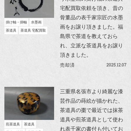
宅配買取依頼を頂き、昔の
骨董品の表千家宗匠の水墨
掛け軸・掛軸
水墨画
画をお譲り頂きました。福
茶道具
茶道具 宅配買取
島県で茶道を教えておら
れ、立派な茶道具をお譲り
頂きました。
2025.12.07
売却済
三重県名張市より綺麗な漆
芸作品の蒔絵が描かれた、
茶道具の棗で最近では抹茶
道具や煎茶道具として使わ
煎茶道具
茶道具
れ表千家の書付も付いてお