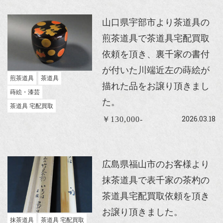
山口県宇部市より茶道具の
煎茶道具で茶道具宅配買取
依頼を頂き、裏千家の書付
が付いた川端近左の蒔絵が
煎茶道具
茶道具
描れた品をお譲り頂きまし
蒔絵・漆芸
た。
茶道具 宅配買取
2026.03.18
￥130,000-
広島県福山市のお客様より
抹茶道具で表千家の茶杓の
茶道具宅配買取依頼を頂き
お譲り頂きました。
抹茶道具
茶道具 宅配買取