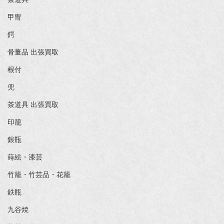
甲冑
鍔
骨董品 出張買取
根付
兜
茶道具 出張買取
印籠
銀瓶
蒔絵・漆芸
竹籠・竹芸品・花籠
鉄瓶
九谷焼