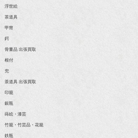
浮世絵
茶道具
甲冑
鍔
骨董品 出張買取
根付
兜
茶道具 出張買取
印籠
銀瓶
蒔絵・漆芸
竹籠・竹芸品・花籠
鉄瓶