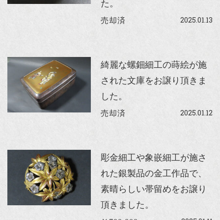
た。
2025.01.13
売却済
綺麗な螺鈿細工の蒔絵が施
された文庫をお譲り頂きま
した。
2025.01.12
売却済
彫金細工や象嵌細工が施さ
れた銀製品の金工作品で、
素晴らしい帯留めをお譲り
頂きました。