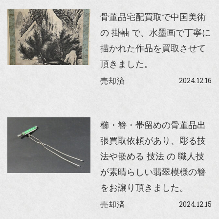
骨董品宅配買取で中国美術
の 掛軸 で、水墨画で丁寧に
描かれた作品を買取させて
頂きました。
2024.12.16
売却済
櫛・簪・帯留めの骨董品出
張買取依頼があり、彫る技
法や嵌める 技法 の 職人技
が素晴らしい翡翠模様の簪
をお譲り頂きました。
2024.12.15
売却済