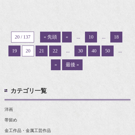
20 / 137
« 先頭
«
...
10
...
18
19
20
21
22
...
30
40
50
...
»
最後 »
カテゴリ一覧
洋画
帯留め
金工作品・金属工芸作品