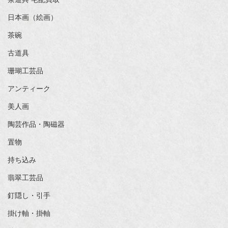
日本画（絵画）
茶碗
古道具
珊瑚工芸品
アンティーク
美人画
陶芸作品・陶磁器
置物
持ち込み
翡翠工芸品
釘隠し・引手
掛け軸・掛軸