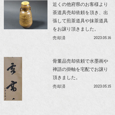
近くの他府県のお客様より
茶道具売却依頼を頂き、出
張して煎茶道具や抹茶道具
をお譲り頂きました。
2023.05.16
売却済
骨董品売却依頼で水墨画や
禅語の掛軸を宅配でお譲り
頂きました。
2023.05.15
売却済