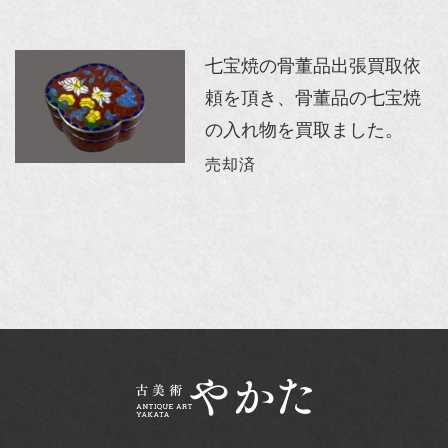
七宝焼の骨董品出張買取依
頼を頂き、骨董品の七宝焼
の入れ物を買取ました。
売却済