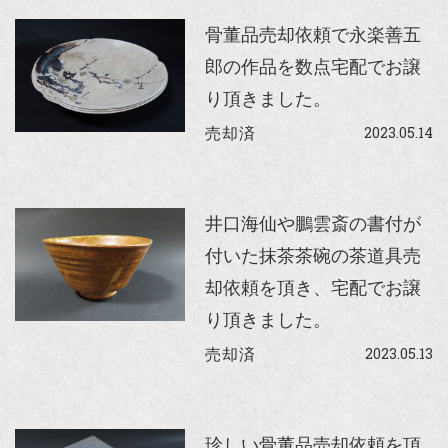
骨董品売却依頼で永楽善五
郎の作品を数点宅配でお譲
り頂きました。
2023.05.14
売却済
井口海仙や鵬雲斎の書付が
付いた抹茶茶碗の茶道具売
却依頼を頂き、宅配でお譲
り頂きました。
2023.05.13
売却済
珍しい骨董品売却依頼を頂