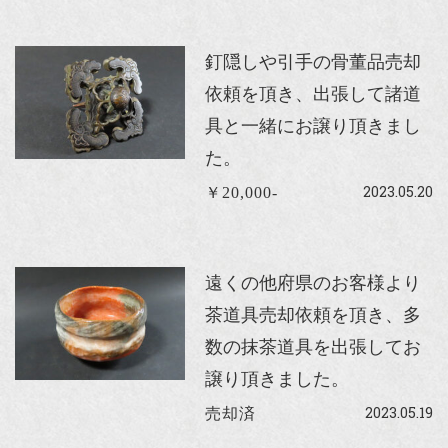
釘隠しや引手の骨董品売却
依頼を頂き、出張して諸道
具と一緒にお譲り頂きまし
た。
2023.05.20
￥20,000-
遠くの他府県のお客様より
茶道具売却依頼を頂き、多
数の抹茶道具を出張してお
譲り頂きました。
2023.05.19
売却済