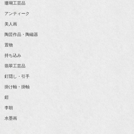
珊瑚工芸品
アンティーク
美人画
陶芸作品・陶磁器
置物
持ち込み
翡翠工芸品
釘隠し・引手
掛け軸・掛軸
鎧
李朝
水墨画