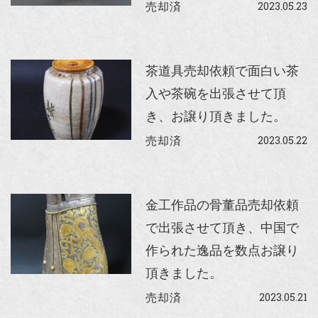
2023.05.23
売却済
茶道具売却依頼で面白い茶
入や茶碗を出張させて頂
き、お譲り頂きました。
2023.05.22
売却済
金工作品の骨董品売却依頼
で出張させて頂き、中国で
作られた逸品を数点お譲り
頂きました。
2023.05.21
売却済