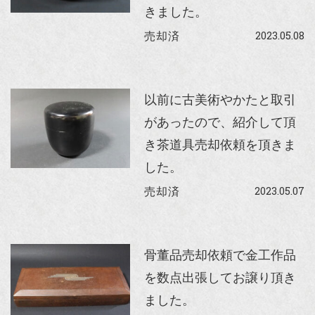
きました。
2023.05.08
売却済
以前に古美術やかたと取引
があったので、紹介して頂
き茶道具売却依頼を頂きま
した。
2023.05.07
売却済
骨董品売却依頼で金工作品
を数点出張してお譲り頂き
ました。