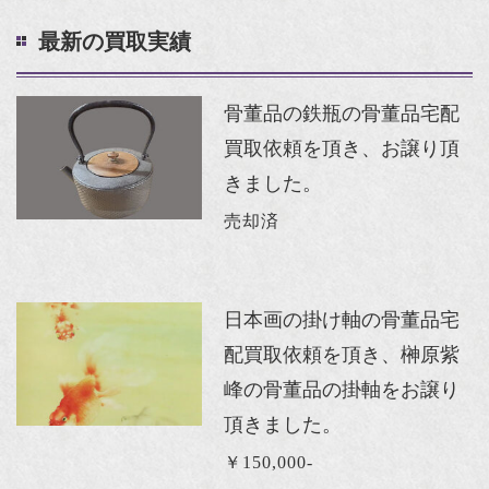
最新の買取実績
骨董品の鉄瓶の骨董品宅配
買取依頼を頂き、お譲り頂
きました。
売却済
日本画の掛け軸の骨董品宅
配買取依頼を頂き、榊原紫
峰の骨董品の掛軸をお譲り
頂きました。
￥150,000-