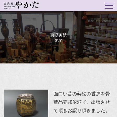
買取実績
BUY
面白い昔の蒔絵の香炉を骨
董品売却依頼で、出張させ
て頂きお譲り頂きました。