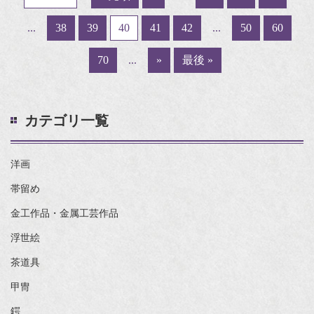
...
38
39
40
41
42
...
50
60
70
...
»
最後 »
カテゴリ一覧
洋画
帯留め
金工作品・金属工芸作品
浮世絵
茶道具
甲冑
鍔