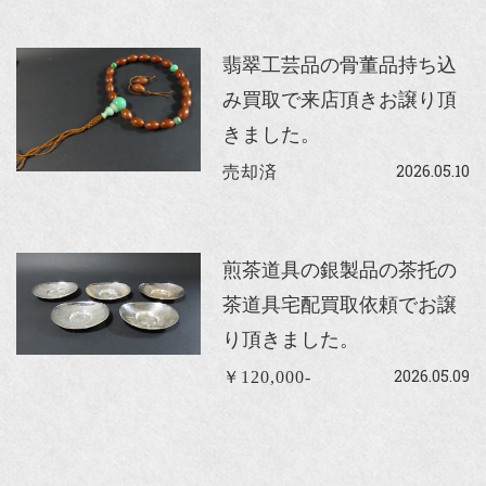
翡翠工芸品の骨董品持ち込
み買取で来店頂きお譲り頂
きました。
2026.05.10
売却済
煎茶道具の銀製品の茶托の
茶道具宅配買取依頼でお譲
り頂きました。
2026.05.09
￥120,000-