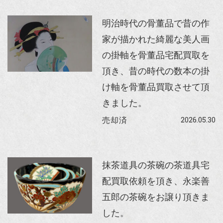
明治時代の骨董品で昔の作
家が描かれた綺麗な美人画
の掛軸を骨董品宅配買取を
頂き、昔の時代の数本の掛
け軸を骨董品買取させて頂
きました。
2026.05.30
売却済
抹茶道具の茶碗の茶道具宅
配買取依頼を頂き、永楽善
五郎の茶碗をお譲り頂きま
した。