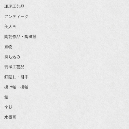
珊瑚工芸品
アンティーク
美人画
陶芸作品・陶磁器
置物
持ち込み
翡翠工芸品
釘隠し・引手
掛け軸・掛軸
鎧
李朝
水墨画