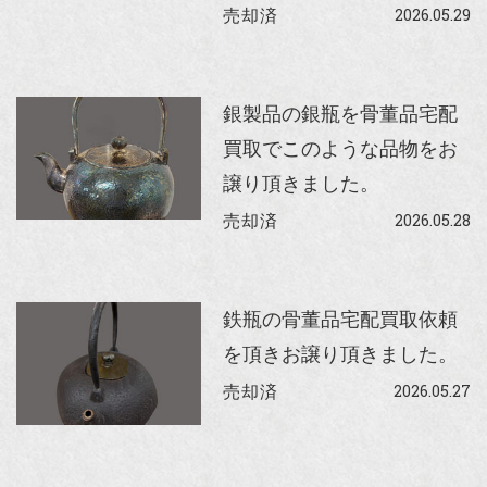
2026.05.29
売却済
銀製品の銀瓶を骨董品宅配
買取でこのような品物をお
譲り頂きました。
2026.05.28
売却済
鉄瓶の骨董品宅配買取依頼
を頂きお譲り頂きました。
2026.05.27
売却済