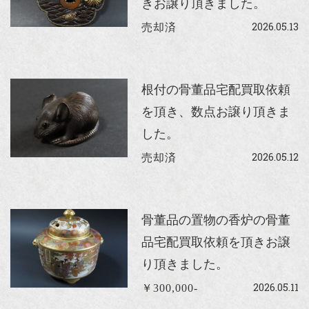
きお譲り頂きました。
2026.05.13
売却済
根付の骨董品宅配買取依頼
を頂き、数点お譲り頂きま
した。
2026.05.12
売却済
骨董品の置物の香炉の骨董
品宅配買取依頼を頂きお譲
り頂きました。
2026.05.11
￥300,000-