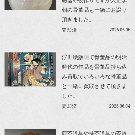
磁器や後作りですが大正李
朝の骨董品も一緒にお譲り
頂きました。
2026.06.05
売却済
浮世絵版画で骨董品の明治
時代の作品を骨董品持ち込
み買取でいろいろな骨董品
と一緒に買取させて頂きま
した。
2026.06.04
売却済
煎茶道具や抹茶道具の茶道