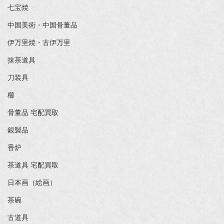
七宝焼
中国美術・中国骨董品
伊万里焼・古伊万里
抹茶道具
刀装具
櫛
骨董品 宅配買取
銀製品
香炉
茶道具 宅配買取
日本画（絵画）
茶碗
古道具