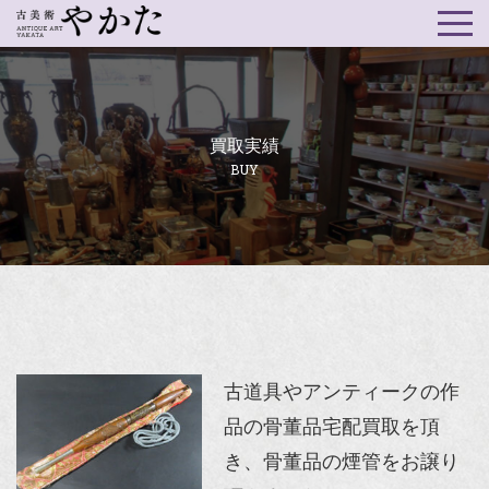
買取実績
BUY
古道具やアンティークの作
品の骨董品宅配買取を頂
き、骨董品の煙管をお譲り