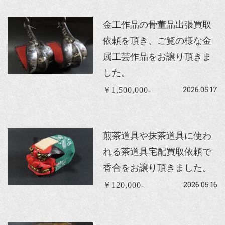
金工作品の骨董品出張買取
依頼を頂き、ご覧の様な金
属工芸作品をお譲り頂きま
した。
2026.05.17
￥1,500,000-
煎茶道具や抹茶道具に使わ
れる茶道具宅配買取依頼で
香合をお譲り頂きました。
2026.05.16
￥120,000-