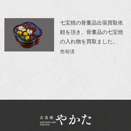
七宝焼の骨董品出張買取依
頼を頂き、骨董品の七宝焼
の入れ物を買取ました。
売却済