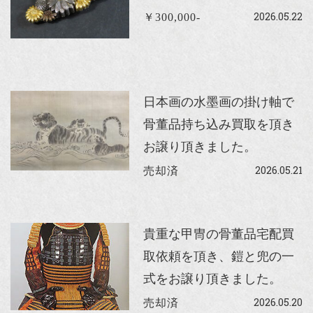
2026.05.22
￥300,000-
日本画の水墨画の掛け軸で
骨董品持ち込み買取を頂き
お譲り頂きました。
2026.05.21
売却済
貴重な甲冑の骨董品宅配買
取依頼を頂き、鎧と兜の一
式をお譲り頂きました。
2026.05.20
売却済