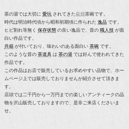
茶の湯では大切に
愛玩
されてきた
萩焼
茶碗です。
時代は明治時代頃から昭和初期頃に作られた
逸品
です。
ヒビ割れ等無く
保存状態
の良い逸品で、昔の
職人技
が面
白い作品です。
共箱
が付いており、味わいのある面白い
茶碗
です。
このような昔の
茶道具
は
茶の湯
では好んで使われてきた
作品です。
この作品はお店で販売しているお求めやすい品物で、ホー
ムページ上では販売しておりませんが紹介させて頂きま
す。
店頭では二千円から一万円までの楽しいアンティークの品
物を沢山販売しておりますので、是非ご来店くださいま
せ。