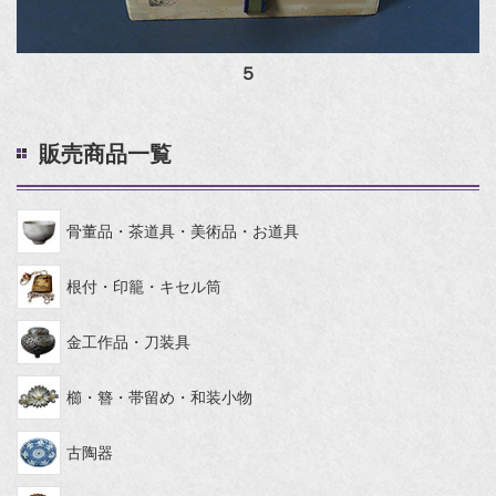
５
販売商品一覧
骨董品・茶道具・美術品・お道具
根付・印籠・キセル筒
金工作品・刀装具
櫛・簪・帯留め・和装小物
古陶器