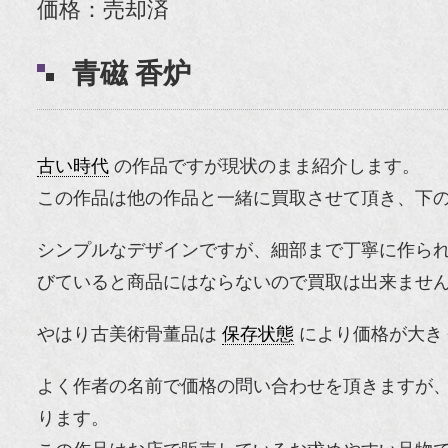
価格：売却済
青磁 香炉
古い時代
の作品ですが現状のまま紹介します。
この作品は他の作品と一緒に買取させて頂き、下
シンプルなデザインですが、細部まで丁寧に作ら
びていると商品にはならないので買取は出来ませ
やはり古美術骨董品は
保存状態
により価格が大き
よく作者の名前で価格の問い合わせを頂きますが
ります。