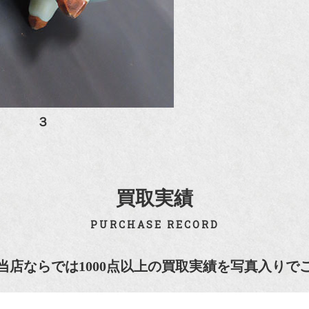
３
買取実績
PURCHASE RECORD
当店ならでは1000点以上の買取実績を写真入りで