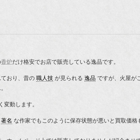
の
香炉
だけ格安でお店で販売している逸品です。
れており、昔の
職人技
が見られる
逸品
ですが、火屋が
ん。
く変動します。
、
著名
な作家でもこのように保存状態が悪いと買取価格