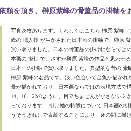
依頼を頂き、榊原紫峰の骨董品の掛軸を
写真28枚あります。くわしくはこちら 榊原 紫峰（1
峰の 職人技 が生かされた日本画の掛軸で、榊原
買い取りました。日本の骨董品の掛け軸ならでは
本画の 掛軸 で、さすが榊原 紫峰の作品と思わ
日本画の掛軸で買い取りました。典型的な昔の 素
榊原 紫峰の名品です。淡い色合いで金魚が描かれ
景が描かれており、日本画ならではの表現方法で構
14、18、22のように、目立ちませんが小さなシミ
っております。 掛け軸の特徴について 日本画の
うそうぎれ）で表装することにより、床の間に掛