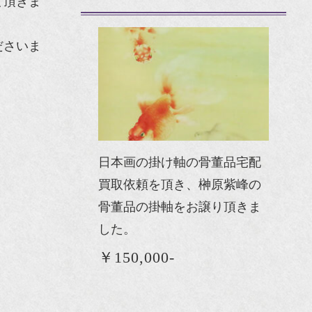
て頂きま
ださいま
日本画の掛け軸の骨董品宅配
買取依頼を頂き、榊原紫峰の
骨董品の掛軸をお譲り頂きま
した。
￥150,000-