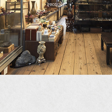
PRODUCT