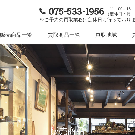
075-533-1956
11：00～18：
（定休日：月・
※ご予約の買取業務は定休日も行っており
販売商品一覧
買取商品一覧
買取地域
販売商品