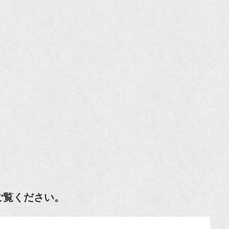
ご覧ください。