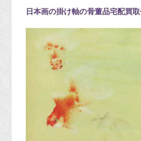
日本画の掛け軸の骨董品宅配買取