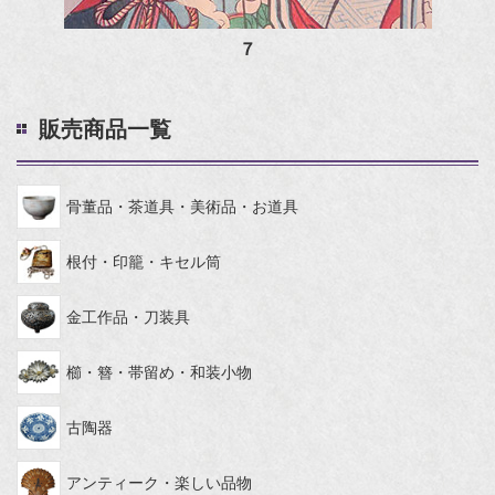
７
販売商品一覧
骨董品・茶道具・美術品・お道具
根付・印籠・キセル筒
金工作品・刀装具
櫛・簪・帯留め・和装小物
古陶器
アンティーク・楽しい品物