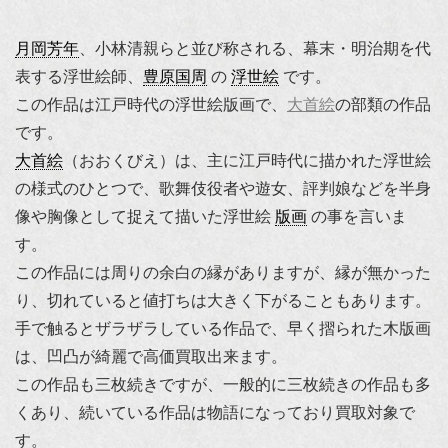
月岡芳年
、小林清親らと並び称される、幕末・明治期を代
表する浮世絵師、
豊原国周
の
浮世絵
です。
この作品は江戸時代の浮世絵版画で、
大首絵
の部類の作品
です。
大首絵
（おおくびえ）は、主に江戸時代に描かれた浮世絵
の様式のひとつで、歌舞伎役者や遊女、評判娘などを半身
像や胸像として捉えて描いた浮世絵
版画
の事を言いま
す。
この作品には周りの余白の縁がありますが、縁が無かった
り、切れていると値打ちは大きく下がることもあります。
手で触るとザラザラしている作品で、早く摺られた木版画
は、凹凸が綺麗で高価買取出来ます。
この作品も三枚続きですが、一般的に三枚続きの作品も多
くあり、続いている作品は物語になっており買取対象で
す。