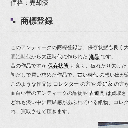
価格：売却済
商標登録
このアンティークの商標登録は、保存状態も良く
明治時代
から大正時代に作られた
逸品
です。
昔の作品ですが
保存状態
も良く、破れたり欠けた
初だしで買い求めた作品で、
古い時代
の想い出が
このような作品は
コレクター
の方や
愛好家
の方
面白い昔のアンティークの品物や
古道具
は買取さ
どれも渋い中に庶民感があふれている紙物、コレ
れ、買取させて頂きます。