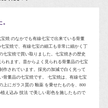
た。
七宝焼 のなかでも有線七宝で出来ている骨董
の七宝焼で、有線七宝の細工も非常に細かく丁
品の七宝焼で買い取りました。七宝焼きの歴史
く見られます。昔からよく見られる骨董品の七宝
く制作されています。採光の加減で白く光って
良い骨董品の七宝焼です。 七宝焼は、有線七宝
上にガラス質の 釉薬 を乗せたものを、800
植え込み 技法 で美しい彩色を施したもので