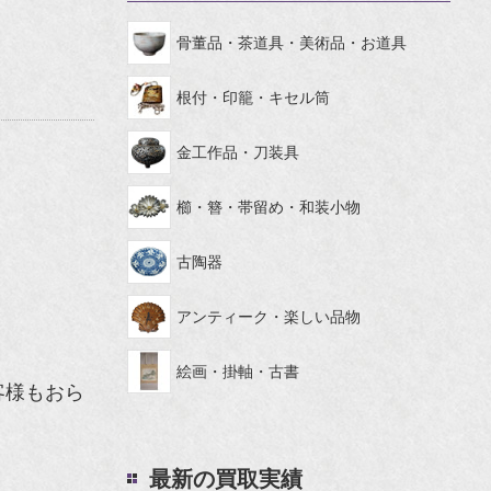
骨董品・茶道具・美術品・お道具
根付・印籠・キセル筒
金工作品・刀装具
櫛・簪・帯留め・和装小物
古陶器
アンティーク・楽しい品物
絵画・掛軸・古書
客様もおら
最新の買取実績