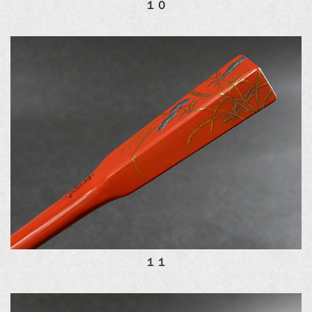
１０
１１