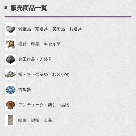
販売商品一覧
骨董品・茶道具・美術品・お道具
根付・印籠・キセル筒
金工作品・刀装具
櫛・簪・帯留め・和装小物
古陶器
アンティーク・楽しい品物
絵画・掛軸・古書