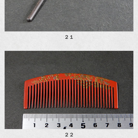
２１
２２