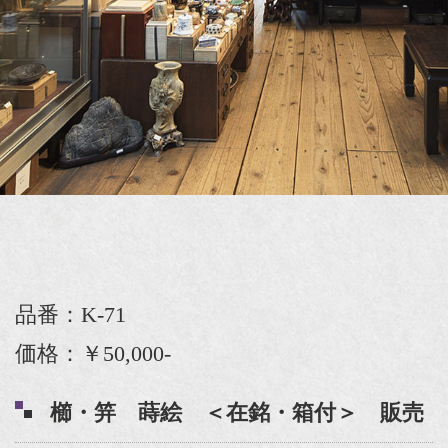
品番：K-71
価格：￥50,000-
櫛・笄 蒔絵 ＜在銘・箱付＞ 販売