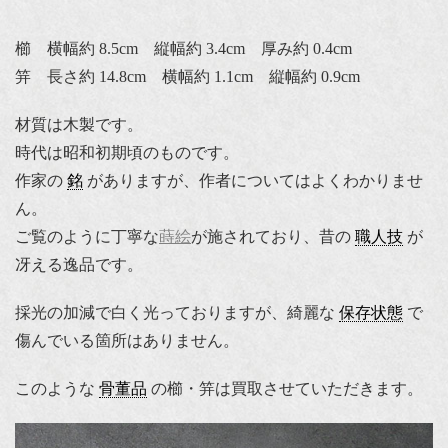
櫛 横幅約 8.5cm 縦幅約 3.4cm 厚み約 0.4cm
笄 長さ約 14.8cm 横幅約 1.1cm 縦幅約 0.9cm
材質は木製です。
時代は昭和初期頃のものです。
作家の
銘
がありますが、作者についてはよくわかりませ
ん。
ご覧のように丁寧な
蒔絵
が施されており、昔の
職人技
が
冴える逸品です。
採光の加減で白く光っておりますが、綺麗な
保存状態
で
傷んでいる箇所はありません。
このような
骨董品
の櫛・笄は買取させていただきます。