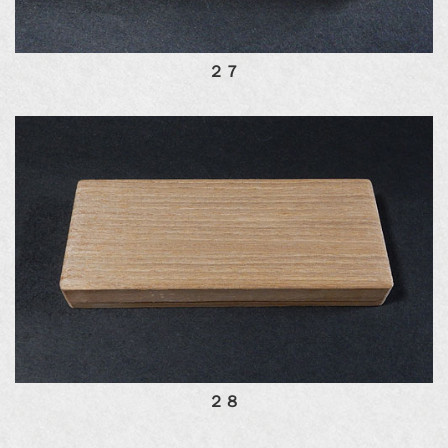
２７
２８