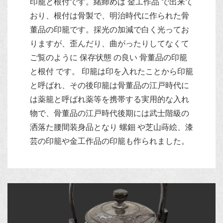
印籠と根付です。緒締めは 金工作品 で出来て
おり、根付は骨製で、明治時代に作られた骨
董品の印籠です。採光の加減で白く光ってお
りますが、歪んだり、曲がったりしてなくて
ご覧のように 保存状態 の良い 骨董品の印籠
と根付 です。 印籠は印を入れたことから印籠
と呼ばれ、その後印籠は骨董品の江戸時代に
は薬籠と呼ばれ薬等を携帯する実用的な入れ
物で、骨董品の江戸時代後期には武士階級の
洒落た腰間装身品となり 螺鈿 や芝山蒔絵、漆
芸の印籠や金工作品の印籠も作られました。