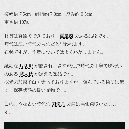
横幅約 7.5cm 縦幅約 7.8cm 厚み約 0.5cm
重さ約 187g
材質は真鍮でできており、
重量感
のある品物です。
時代は
江戸時代
のものだと思われます。
在銘ですが、作者についてはよくわかりません。
繊細な
片切彫
が施され、さすが江戸時代の丁寧で味わい
のある
職人技
が冴える逸品です。
採光の加減で白く光っておりますが、傷んでいる箇所は無
く、保存状態の良い品物です。
このような古い時代の
刀装具
の
鍔
は高価買取いたしま
す。