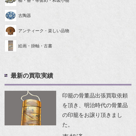
櫛・簪・帯留め・和装小物
古陶器
アンティーク・楽しい品物
絵画・掛軸・古書
最新の買取実績
印籠の骨董品出張買取依頼
を頂き、明治時代の骨董品
の印籠をお譲り頂きまし
た。