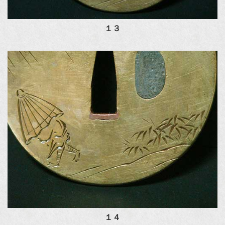
１３
１４