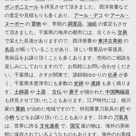
ボンボニエール
を拝見させて頂きました。 西洋骨董など
の査定や見積もりも多くあり、
アール・デコ
や
アール・
ヌーボー
の
置物
や、李朝の
調度品
、
油絵
の査定もさせ
て頂きました。千葉県の海岸の都市には、古くから
交易
で栄えた良港がありますので、西洋骨董や
東洋古美術
の
名品
が眠っていることがあり、珍しい骨董品や茶道具、
美術品をお譲り頂くことも多くあります。売却のご相談を
楽しみにしておりますので、お気軽にお問い合わせくださ
い。千葉県は、さすが関東で、源頼朝ゆかりの
伝承
が多
く、千葉県木更津市にも多数の
史跡
や
遺跡
も多く残りま
す。
土師器
や
土器
、
古仏
や
唐子
が描かれた
中国陶磁器
も拝見させて頂いたこともあります。江戸時代には、
徳川
家の
重鎮
が治めた地域ですので、
特別重要刀装具
の
鍔
や
小柄
などをお譲り頂いたこともあります。日本の
刀装具
は、世界に誇る
文化遺産
で、
国宝
級の物は、海外の美術
館に保存されているようなものもあります。海外のお客様