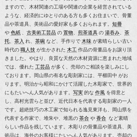
ますので、木材関連の工場や関連の企業を経営されている
ような、経済的にゆとりのある方も多くお住まいで、骨董
品や茶道具、美術品の愛好家も多くおられます。
短冊
や
色紙
、
古美術工芸品
の
置物
、
煎茶道具
の
湯吞み
、
茶
托
、
茶入
れ、
茶碗
など、手作りで
木味
が素晴らしい古い
時代の
職人技
が生かされた
木工
作品の骨董品をお譲り頂
きました。やはり、良質な天然の木材資源に恵まれた地域
では、優れた
工芸品
が多く、売却のご相談を楽しみにし
ております。岡山県の有名な彫刻家には、
平櫛田中
がお
ります。明治から昭和にかけて活躍した木彫家で、世界的
にもたいへん人気があります。
写実
的な
作風
を得意と
し、
高村光雲
らと並び、近代日本を代表する彫刻家の一人
です。超絶技巧の木工家で知られる逸見東洋も、岡山県を
代表する作家で、
堆朱
や、堆黒の
茶合
や
香合
など素晴
らしい作品を残しています。木彫りの骨董品や茶道具、美
術品は、海外のお客様にたいへん人気があります。売却の