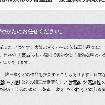
術やかたにお任せください。
都市のひとつです。大阪の古くからの
伝統工芸品
には、
。日本の
工芸品
らしい繊細で奥ゆかしく優雅な味わい
人気があります。
晃、懐玉齋などの作品を拝見することもあります。日本
蒔絵
や
彫刻
などの細工が素晴らしい
骨董品
や
茶道具
の
古美術工芸品の
硯箱
、
茶碗
、
象牙
の
茶杓
などの煎茶道