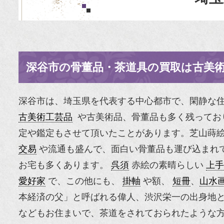
深谷市の骨董品・茶道具の買取は古美
深谷市は、埼玉県を代表する中心都市で、閑静な
古美術工芸品
や古美術品、骨董品も多く残ってお
定や鑑定もさせて頂いたことがあります。芝山蒔
交易
や流通も盛んで、面白い骨董品も運び込まれ
お宅も多くあります。
呉須
赤絵の素晴らしい
上手
愛好家
で、この他にも、
掛軸
や額、
短冊
、
山水
本経済の父」と呼ばれる偉人、渋沢栄一の出身地と
などもお住まいで、茶道をされておられたような