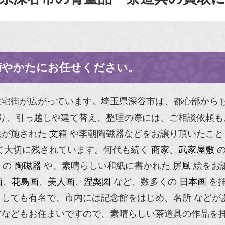
術やかたにお任せください。
住宅街が広がっています。埼玉県深谷市は、都心部から
り、引っ越しや建て替え、整理の際には、ご相談依頼も
絵が施された
文箱
や
李朝陶磁器
などをお譲り頂いたこと
て大切に残されています。何代も続く
商家
、
武家屋敷
の
の
陶磁器
や、素晴らしい和紙に書かれた
屏風
絵をお
画
、
花鳥画
、
美人画
、
涅槃図
など、数多くの
日本画
を拝
しても有名で、市内には記念館をはじめ、名所 などが
方などもお住まいですので、素晴らしい茶道具の作品を