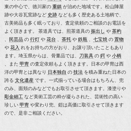
東の中心で、徳川家の
重鎮
が治めた地域です。松山陣屋
跡や大谷瓦窯跡など
史跡
なども多く歴史ある土地柄で、
古美術品も多く眠っており、査定依頼のご相談のお電話を
よく頂きます。 茶道具では、煎茶道具の
振出し
や
茶杓
、
民芸品
の
行灯
や
花台
、
茶托
や
鉄瓶
、
七宝焼
の
置物
や
花入
れをお持ちの方がおり、お譲り頂いたこともあり
ます。埼玉県からは、骨董品では、
刀装具
の
鍔
や
小柄
、また
甲冑
の査定依頼もよく頂きます。日本の甲冑は西
洋の甲冑とは異なり
日本独自
の
技法
を積み重ねた日本の
誇る
文化遺産
です。一式揃っている場合はもちろん、兜
のみ、面頬のみなどでもお取引させて頂きます。漆塗りや
彫金細工
など美術工芸の粋が凝らされた、芸術性の高い
珍しい
甲冑
や変わり兜、
鎧
は高価に取引させて頂きます
ので、是非ご相談ください。